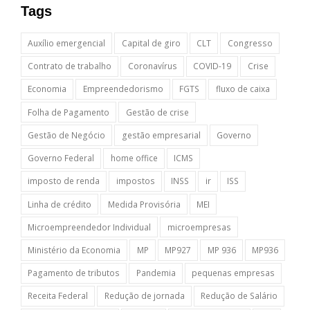
Tags
Auxílio emergencial
Capital de giro
CLT
Congresso
Contrato de trabalho
Coronavírus
COVID-19
Crise
Economia
Empreendedorismo
FGTS
fluxo de caixa
Folha de Pagamento
Gestão de crise
Gestão de Negócio
gestão empresarial
Governo
Governo Federal
home office
ICMS
imposto de renda
impostos
INSS
ir
ISS
Linha de crédito
Medida Provisória
MEI
Microempreendedor Individual
microempresas
Ministério da Economia
MP
MP927
MP 936
MP936
Pagamento de tributos
Pandemia
pequenas empresas
Receita Federal
Redução de jornada
Redução de Salário