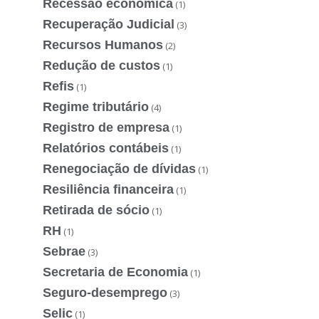
Recessão econômica
(1)
Recuperação Judicial
(3)
Recursos Humanos
(2)
Redução de custos
(1)
Refis
(1)
Regime tributário
(4)
Registro de empresa
(1)
Relatórios contábeis
(1)
Renegociação de dívidas
(1)
Resiliência financeira
(1)
Retirada de sócio
(1)
RH
(1)
Sebrae
(3)
Secretaria de Economia
(1)
Seguro-desemprego
(3)
Selic
(1)