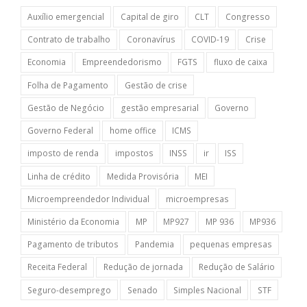
Auxílio emergencial
Capital de giro
CLT
Congresso
Contrato de trabalho
Coronavírus
COVID-19
Crise
Economia
Empreendedorismo
FGTS
fluxo de caixa
Folha de Pagamento
Gestão de crise
Gestão de Negócio
gestão empresarial
Governo
Governo Federal
home office
ICMS
imposto de renda
impostos
INSS
ir
ISS
Linha de crédito
Medida Provisória
MEI
Microempreendedor Individual
microempresas
Ministério da Economia
MP
MP927
MP 936
MP936
Pagamento de tributos
Pandemia
pequenas empresas
Receita Federal
Redução de jornada
Redução de Salário
Seguro-desemprego
Senado
Simples Nacional
STF