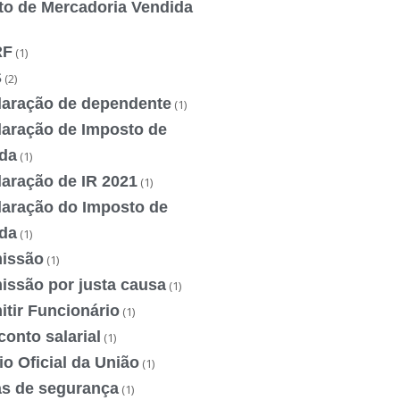
to de Mercadoria Vendida
RF
(1)
S
(2)
laração de dependente
(1)
laração de Imposto de
da
(1)
laração de IR 2021
(1)
laração do Imposto de
da
(1)
issão
(1)
issão por justa causa
(1)
tir Funcionário
(1)
onto salarial
(1)
io Oficial da União
(1)
as de segurança
(1)