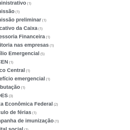
nistrativo
(1)
issão
(1)
issão preliminar
(1)
cativo da Caixa
(1)
essoria Financeira
(1)
itoria nas empresas
(1)
ílio Emergencial
(5)
CEN
(1)
co Central
(1)
efício emergencial
(1)
ibutação
(1)
DES
(3)
xa Econômica Federal
(2)
ulo de férias
(1)
panha de imunização
(1)
tal social
(1)