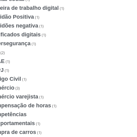
eira de trabalho digital
(1)
idão Positiva
(1)
idões negativa
(1)
ificados digitais
(1)
ersegurança
(1)
(2)
AE
(1)
J
(1)
go Civil
(1)
ércio
(3)
rcio varejista
(1)
pensação de horas
(1)
petências
portamentais
(1)
pra de carros
(1)