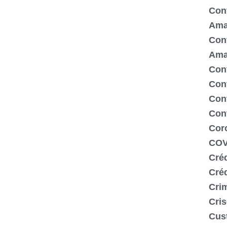
Cont
Ama
Cont
Ama
Cont
Con
Cont
Con
Cor
COV
Créd
Cré
Crim
Cris
Cus