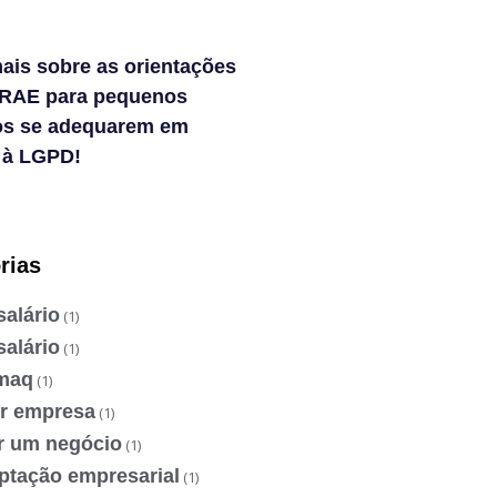
ais sobre as orientações
RAE para pequenos
os se adequarem em
 à LGPD!
rias
salário
(1)
salário
(1)
maq
(1)
ir empresa
(1)
ir um negócio
(1)
ptação empresarial
(1)