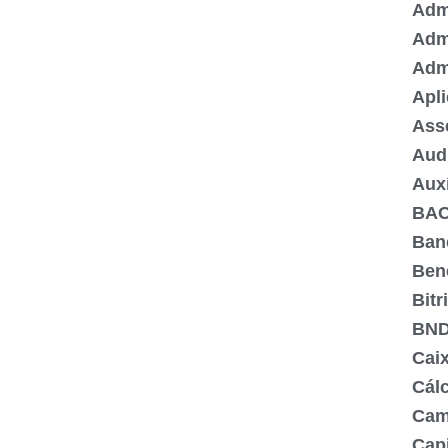
Admi
Adm
Adm
Apli
Ass
Aud
Aux
BA
Ban
Ben
Bitr
BN
Cai
Cálc
Cam
Capi