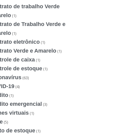
rato de trabalho Verde
relo
(1)
rato de Trabalho Verde e
relo
(1)
rato eletrônico
(1)
trato Verde e Amarelo
(1)
role de caixa
(1)
trole de estoque
(1)
onavírus
(63)
ID-19
(4)
ito
(1)
dito emergencial
(3)
es virtuais
(1)
e
(5)
to de estoque
(1)