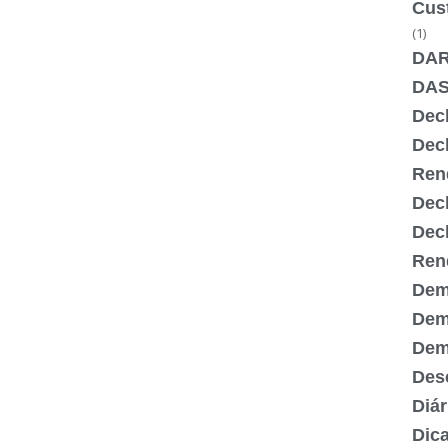
Cus
(1)
DA
DA
Dec
Dec
Ren
Dec
Dec
Ren
Dem
Dem
Demi
Desc
Diár
Dic