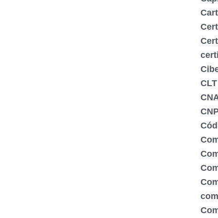
Cart
Cert
Cert
cert
Cib
CLT
CN
CNP
Códi
Com
Comé
Com
Com
com
Com