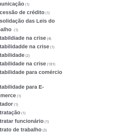
unicação
(1)
cessão de crédito
(1)
solidação das Leis do
balho
(1)
abildiade na crise
(4)
abilidadde na crise
(1)
tabilidade
(2)
abilidade na crise
(181)
tabilidade para comércio
abilidade para E-
merce
(1)
tador
(1)
tratação
(1)
ratar funcionário
(1)
rato de trabalho
(3)