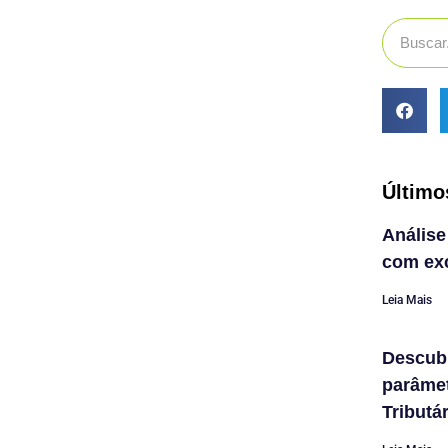
Último
Análise
com exc
Leia Mais
Descub
parâme
Tributá