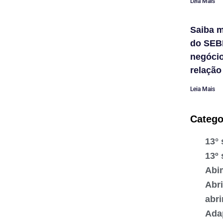
Leia Mais
Saiba m
do SEB
negóci
relação
Leia Mais
Catego
13° 
13º 
Abi
Abr
abr
Ada