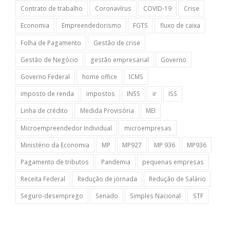
Contrato de trabalho
Coronavírus
COVID-19
Crise
Economia
Empreendedorismo
FGTS
fluxo de caixa
Folha de Pagamento
Gestão de crise
Gestão de Negócio
gestão empresarial
Governo
Governo Federal
home office
ICMS
imposto de renda
impostos
INSS
ir
ISS
Linha de crédito
Medida Provisória
MEI
Microempreendedor Individual
microempresas
Ministério da Economia
MP
MP927
MP 936
MP936
Pagamento de tributos
Pandemia
pequenas empresas
Receita Federal
Redução de jornada
Redução de Salário
Seguro-desemprego
Senado
Simples Nacional
STF