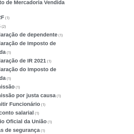
to de Mercadoria Vendida
RF
(1)
S
(2)
laração de dependente
(1)
laração de Imposto de
da
(1)
laração de IR 2021
(1)
laração do Imposto de
da
(1)
issão
(1)
issão por justa causa
(1)
tir Funcionário
(1)
onto salarial
(1)
io Oficial da União
(1)
as de segurança
(1)