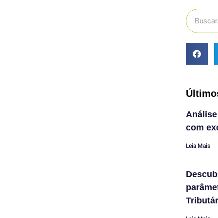
Último
Análise
com exc
Leia Mais
Descub
parâme
Tributá