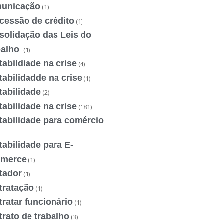
unicação
(1)
cessão de crédito
(1)
solidação das Leis do
balho
(1)
abildiade na crise
(4)
abilidadde na crise
(1)
tabilidade
(2)
abilidade na crise
(181)
tabilidade para comércio
abilidade para E-
merce
(1)
tador
(1)
tratação
(1)
ratar funcionário
(1)
rato de trabalho
(3)