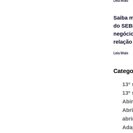
Leia Mais
Saiba m
do SEB
negóci
relação
Leia Mais
Catego
13° 
13º 
Abi
Abr
abr
Ada