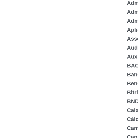
Admi
Adm
Adm
Apli
Ass
Aud
Aux
BA
Ban
Ben
Bitr
BN
Cai
Cálc
Cam
Capi