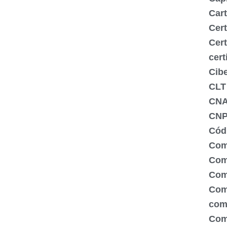
Cart
Cert
Cert
cert
Cib
CLT
CN
CNP
Códi
Com
Comé
Com
Com
com
Com