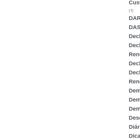
Cus
(1)
DA
DA
Dec
Dec
Ren
Dec
Dec
Ren
Dem
Dem
Demi
Desc
Diár
Dic