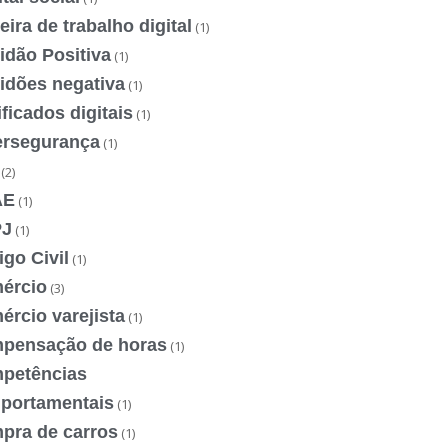
eira de trabalho digital
(1)
idão Positiva
(1)
idões negativa
(1)
ificados digitais
(1)
ersegurança
(1)
(2)
AE
(1)
J
(1)
go Civil
(1)
ércio
(3)
rcio varejista
(1)
pensação de horas
(1)
petências
portamentais
(1)
pra de carros
(1)