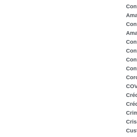
Cont
Ama
Cont
Ama
Cont
Con
Cont
Con
Cor
COV
Créd
Cré
Crim
Cris
Cus