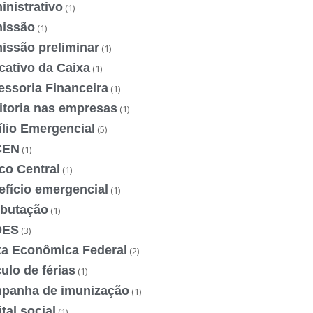
nistrativo
(1)
issão
(1)
issão preliminar
(1)
cativo da Caixa
(1)
essoria Financeira
(1)
itoria nas empresas
(1)
ílio Emergencial
(5)
CEN
(1)
co Central
(1)
efício emergencial
(1)
ibutação
(1)
DES
(3)
xa Econômica Federal
(2)
ulo de férias
(1)
panha de imunização
(1)
tal social
(1)