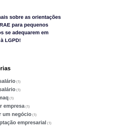
ais sobre as orientações
RAE para pequenos
os se adequarem em
 à LGPD!
rias
salário
(1)
salário
(1)
maq
(1)
ir empresa
(1)
ir um negócio
(1)
ptação empresarial
(1)