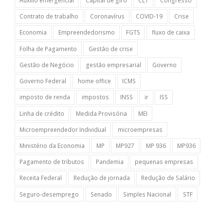
Auxílio emergencial
Capital de giro
CLT
Congresso
Contrato de trabalho
Coronavírus
COVID-19
Crise
Economia
Empreendedorismo
FGTS
fluxo de caixa
Folha de Pagamento
Gestão de crise
Gestão de Negócio
gestão empresarial
Governo
Governo Federal
home office
ICMS
imposto de renda
impostos
INSS
ir
ISS
Linha de crédito
Medida Provisória
MEI
Microempreendedor Individual
microempresas
Ministério da Economia
MP
MP927
MP 936
MP936
Pagamento de tributos
Pandemia
pequenas empresas
Receita Federal
Redução de jornada
Redução de Salário
Seguro-desemprego
Senado
Simples Nacional
STF