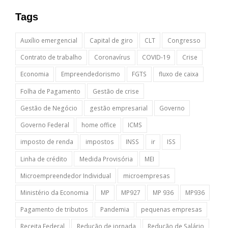
Tags
Auxílio emergencial
Capital de giro
CLT
Congresso
Contrato de trabalho
Coronavírus
COVID-19
Crise
Economia
Empreendedorismo
FGTS
fluxo de caixa
Folha de Pagamento
Gestão de crise
Gestão de Negócio
gestão empresarial
Governo
Governo Federal
home office
ICMS
imposto de renda
impostos
INSS
ir
ISS
Linha de crédito
Medida Provisória
MEI
Microempreendedor Individual
microempresas
Ministério da Economia
MP
MP927
MP 936
MP936
Pagamento de tributos
Pandemia
pequenas empresas
Receita Federal
Redução de jornada
Redução de Salário