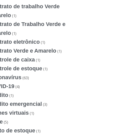
rato de trabalho Verde
relo
(1)
rato de Trabalho Verde e
relo
(1)
rato eletrônico
(1)
trato Verde e Amarelo
(1)
role de caixa
(1)
trole de estoque
(1)
onavírus
(63)
ID-19
(4)
ito
(1)
dito emergencial
(3)
es virtuais
(1)
e
(5)
to de estoque
(1)