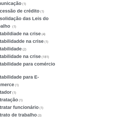
unicação
(1)
cessão de crédito
(1)
solidação das Leis do
balho
(1)
abildiade na crise
(4)
abilidadde na crise
(1)
tabilidade
(2)
abilidade na crise
(181)
tabilidade para comércio
abilidade para E-
merce
(1)
tador
(1)
tratação
(1)
ratar funcionário
(1)
rato de trabalho
(3)