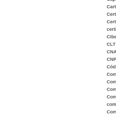
Cart
Cert
Cert
cert
Cib
CLT
CN
CNP
Códi
Com
Comé
Com
Com
com
Com