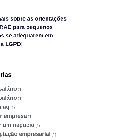
ais sobre as orientações
RAE para pequenos
os se adequarem em
 à LGPD!
rias
salário
(1)
salário
(1)
maq
(1)
ir empresa
(1)
ir um negócio
(1)
ptação empresarial
(1)