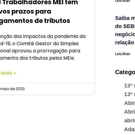
I Trabalhadores MEI tem
Leia Mais
vos prazos para
Saiba m
gamentos de tributos
do SEB
negóci
unção dos impactos da pandemia da
relação
d-19, o Comitê Gestor do Simples
ional aprovou a prorrogação para
Leia Mais
amento dos tributos pelos MEIs.
Catego
 Mais »
13° 
 maio de 2020
13º 
Abi
Abr
abr
Ada