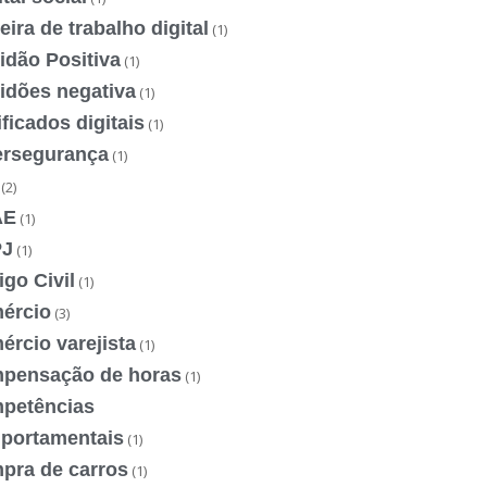
eira de trabalho digital
(1)
idão Positiva
(1)
idões negativa
(1)
ificados digitais
(1)
ersegurança
(1)
(2)
AE
(1)
J
(1)
go Civil
(1)
ércio
(3)
rcio varejista
(1)
pensação de horas
(1)
petências
portamentais
(1)
pra de carros
(1)