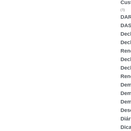
Cus
(1)
DA
DA
Dec
Dec
Ren
Dec
Dec
Ren
Dem
Dem
Demi
Desc
Diár
Dic