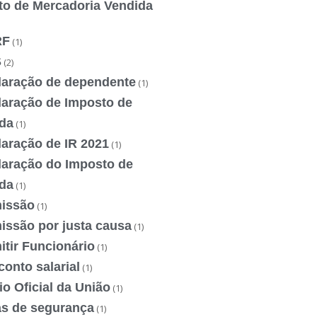
to de Mercadoria Vendida
RF
(1)
S
(2)
laração de dependente
(1)
laração de Imposto de
da
(1)
laração de IR 2021
(1)
laração do Imposto de
da
(1)
issão
(1)
issão por justa causa
(1)
tir Funcionário
(1)
onto salarial
(1)
io Oficial da União
(1)
as de segurança
(1)