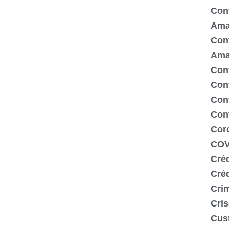
Cont
Ama
Cont
Ama
Cont
Con
Cont
Con
Cor
COV
Créd
Cré
Crim
Cris
Cus