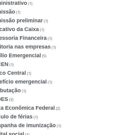
nistrativo
(1)
issão
(1)
issão preliminar
(1)
cativo da Caixa
(1)
essoria Financeira
(1)
itoria nas empresas
(1)
ílio Emergencial
(5)
CEN
(1)
co Central
(1)
efício emergencial
(1)
ibutação
(1)
DES
(3)
xa Econômica Federal
(2)
ulo de férias
(1)
panha de imunização
(1)
tal social
(1)