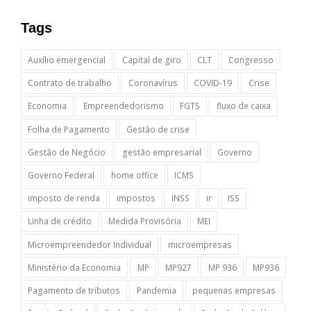
Tags
Auxílio emergencial
Capital de giro
CLT
Congresso
Contrato de trabalho
Coronavírus
COVID-19
Crise
Economia
Empreendedorismo
FGTS
fluxo de caixa
Folha de Pagamento
Gestão de crise
Gestão de Negócio
gestão empresarial
Governo
Governo Federal
home office
ICMS
imposto de renda
impostos
INSS
ir
ISS
Linha de crédito
Medida Provisória
MEI
Microempreendedor Individual
microempresas
Ministério da Economia
MP
MP927
MP 936
MP936
Pagamento de tributos
Pandemia
pequenas empresas