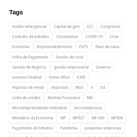
Tags
Auxílio emergencial
Capital de giro
CLT
Congresso
Contrato de trabalho
Coronavírus
COVID-19
Crise
Economia
Empreendedorismo
FGTS
fluxo de caixa
Folha de Pagamento
Gestão de crise
Gestão de Negócio
gestão empresarial
Governo
Governo Federal
home office
ICMS
imposto de renda
impostos
INSS
ir
ISS
Linha de crédito
Medida Provisória
MEI
Microempreendedor Individual
microempresas
Ministério da Economia
MP
MP927
MP 936
MP936
Pagamento de tributos
Pandemia
pequenas empresas