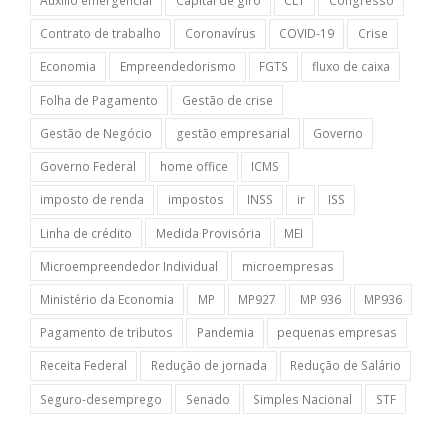
Auxílio emergencial
Capital de giro
CLT
Congresso
Contrato de trabalho
Coronavírus
COVID-19
Crise
Economia
Empreendedorismo
FGTS
fluxo de caixa
Folha de Pagamento
Gestão de crise
Gestão de Negócio
gestão empresarial
Governo
Governo Federal
home office
ICMS
imposto de renda
impostos
INSS
ir
ISS
Linha de crédito
Medida Provisória
MEI
Microempreendedor Individual
microempresas
Ministério da Economia
MP
MP927
MP 936
MP936
Pagamento de tributos
Pandemia
pequenas empresas
Receita Federal
Redução de jornada
Redução de Salário
Seguro-desemprego
Senado
Simples Nacional
STF