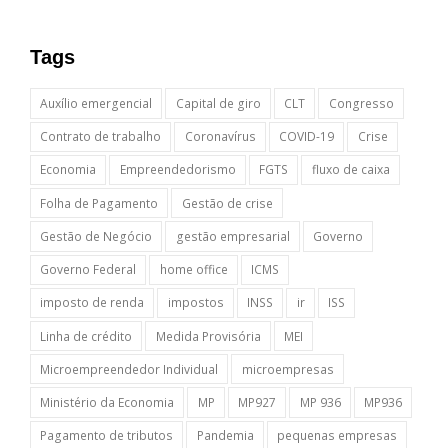
Tags
Auxílio emergencial
Capital de giro
CLT
Congresso
Contrato de trabalho
Coronavírus
COVID-19
Crise
Economia
Empreendedorismo
FGTS
fluxo de caixa
Folha de Pagamento
Gestão de crise
Gestão de Negócio
gestão empresarial
Governo
Governo Federal
home office
ICMS
imposto de renda
impostos
INSS
ir
ISS
Linha de crédito
Medida Provisória
MEI
Microempreendedor Individual
microempresas
Ministério da Economia
MP
MP927
MP 936
MP936
Pagamento de tributos
Pandemia
pequenas empresas