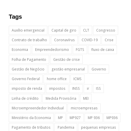
Tags
Auxílio emergencial
Capital de giro
CLT
Congresso
Contrato de trabalho
Coronavírus
COVID-19
Crise
Economia
Empreendedorismo
FGTS
fluxo de caixa
Folha de Pagamento
Gestão de crise
Gestão de Negócio
gestão empresarial
Governo
Governo Federal
home office
ICMS
imposto de renda
impostos
INSS
ir
ISS
Linha de crédito
Medida Provisória
MEI
Microempreendedor Individual
microempresas
Ministério da Economia
MP
MP927
MP 936
MP936
Pagamento de tributos
Pandemia
pequenas empresas