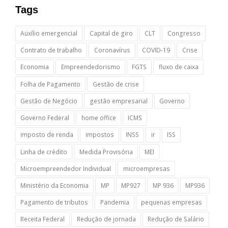
Tags
Auxílio emergencial
Capital de giro
CLT
Congresso
Contrato de trabalho
Coronavírus
COVID-19
Crise
Economia
Empreendedorismo
FGTS
fluxo de caixa
Folha de Pagamento
Gestão de crise
Gestão de Negócio
gestão empresarial
Governo
Governo Federal
home office
ICMS
imposto de renda
impostos
INSS
ir
ISS
Linha de crédito
Medida Provisória
MEI
Microempreendedor Individual
microempresas
Ministério da Economia
MP
MP927
MP 936
MP936
Pagamento de tributos
Pandemia
pequenas empresas
Receita Federal
Redução de jornada
Redução de Salário