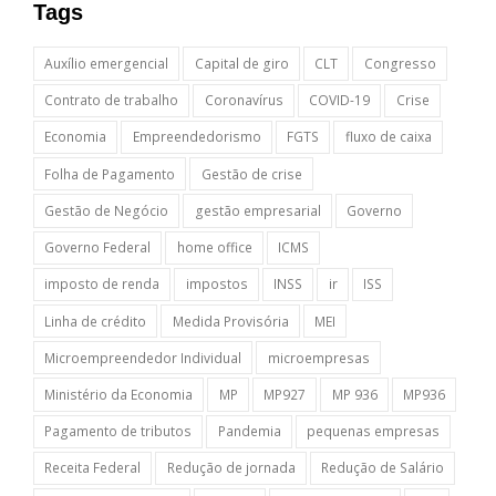
Tags
Auxílio emergencial
Capital de giro
CLT
Congresso
Contrato de trabalho
Coronavírus
COVID-19
Crise
Economia
Empreendedorismo
FGTS
fluxo de caixa
Folha de Pagamento
Gestão de crise
Gestão de Negócio
gestão empresarial
Governo
Governo Federal
home office
ICMS
imposto de renda
impostos
INSS
ir
ISS
Linha de crédito
Medida Provisória
MEI
Microempreendedor Individual
microempresas
Ministério da Economia
MP
MP927
MP 936
MP936
Pagamento de tributos
Pandemia
pequenas empresas
Receita Federal
Redução de jornada
Redução de Salário