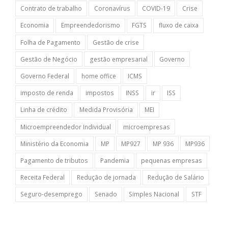
Contrato de trabalho
Coronavírus
COVID-19
Crise
Economia
Empreendedorismo
FGTS
fluxo de caixa
Folha de Pagamento
Gestão de crise
Gestão de Negócio
gestão empresarial
Governo
Governo Federal
home office
ICMS
imposto de renda
impostos
INSS
ir
ISS
Linha de crédito
Medida Provisória
MEI
Microempreendedor Individual
microempresas
Ministério da Economia
MP
MP927
MP 936
MP936
Pagamento de tributos
Pandemia
pequenas empresas
Receita Federal
Redução de jornada
Redução de Salário
Seguro-desemprego
Senado
Simples Nacional
STF