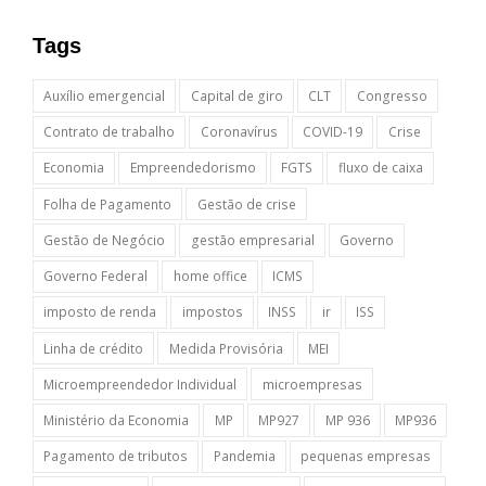
Tags
Auxílio emergencial
Capital de giro
CLT
Congresso
Contrato de trabalho
Coronavírus
COVID-19
Crise
Economia
Empreendedorismo
FGTS
fluxo de caixa
Folha de Pagamento
Gestão de crise
Gestão de Negócio
gestão empresarial
Governo
Governo Federal
home office
ICMS
imposto de renda
impostos
INSS
ir
ISS
Linha de crédito
Medida Provisória
MEI
Microempreendedor Individual
microempresas
Ministério da Economia
MP
MP927
MP 936
MP936
Pagamento de tributos
Pandemia
pequenas empresas