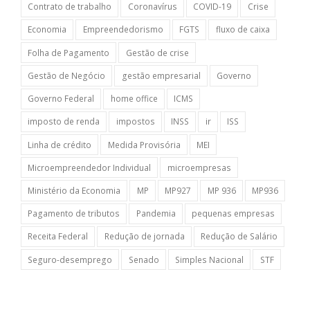
Contrato de trabalho
Coronavírus
COVID-19
Crise
Economia
Empreendedorismo
FGTS
fluxo de caixa
Folha de Pagamento
Gestão de crise
Gestão de Negócio
gestão empresarial
Governo
Governo Federal
home office
ICMS
imposto de renda
impostos
INSS
ir
ISS
Linha de crédito
Medida Provisória
MEI
Microempreendedor Individual
microempresas
Ministério da Economia
MP
MP927
MP 936
MP936
Pagamento de tributos
Pandemia
pequenas empresas
Receita Federal
Redução de jornada
Redução de Salário
Seguro-desemprego
Senado
Simples Nacional
STF