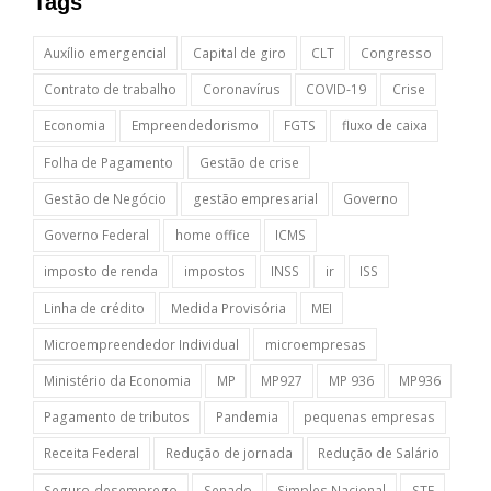
Tags
Auxílio emergencial
Capital de giro
CLT
Congresso
Contrato de trabalho
Coronavírus
COVID-19
Crise
Economia
Empreendedorismo
FGTS
fluxo de caixa
Folha de Pagamento
Gestão de crise
Gestão de Negócio
gestão empresarial
Governo
Governo Federal
home office
ICMS
imposto de renda
impostos
INSS
ir
ISS
Linha de crédito
Medida Provisória
MEI
Microempreendedor Individual
microempresas
Ministério da Economia
MP
MP927
MP 936
MP936
Pagamento de tributos
Pandemia
pequenas empresas
Receita Federal
Redução de jornada
Redução de Salário
Seguro-desemprego
Senado
Simples Nacional
STF