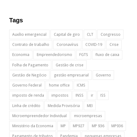
Tags
Auxílio emergencial
Capital de giro
CLT
Congresso
Contrato de trabalho
Coronavírus
COVID-19
Crise
Economia
Empreendedorismo
FGTS
fluxo de caixa
Folha de Pagamento
Gestão de crise
Gestão de Negócio
gestão empresarial
Governo
Governo Federal
home office
ICMS
imposto de renda
impostos
INSS
ir
ISS
Linha de crédito
Medida Provisória
MEI
Microempreendedor Individual
microempresas
Ministério da Economia
MP
MP927
MP 936
MP936
Pagamento de tributos
Pandemia
pequenas empresas