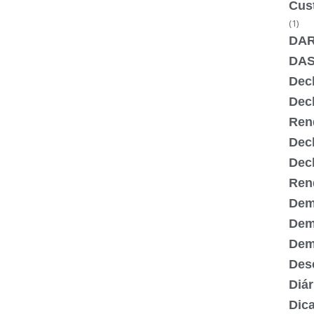
Cus
(1)
DA
DA
Dec
Dec
Ren
Dec
Dec
Ren
Dem
Dem
Demi
Desc
Diár
Dic