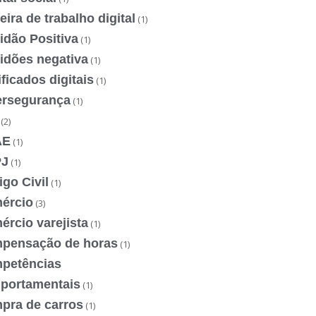
eira de trabalho digital
(1)
idão Positiva
(1)
idões negativa
(1)
ificados digitais
(1)
ersegurança
(1)
(2)
AE
(1)
J
(1)
go Civil
(1)
ércio
(3)
rcio varejista
(1)
pensação de horas
(1)
petências
portamentais
(1)
pra de carros
(1)