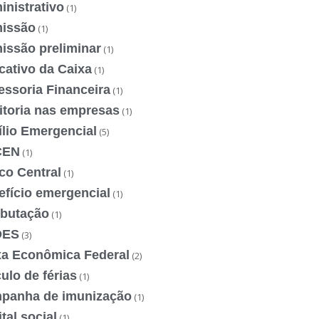
nistrativo
(1)
issão
(1)
issão preliminar
(1)
cativo da Caixa
(1)
essoria Financeira
(1)
itoria nas empresas
(1)
ílio Emergencial
(5)
CEN
(1)
co Central
(1)
efício emergencial
(1)
ibutação
(1)
DES
(3)
xa Econômica Federal
(2)
ulo de férias
(1)
panha de imunização
(1)
tal social
(1)