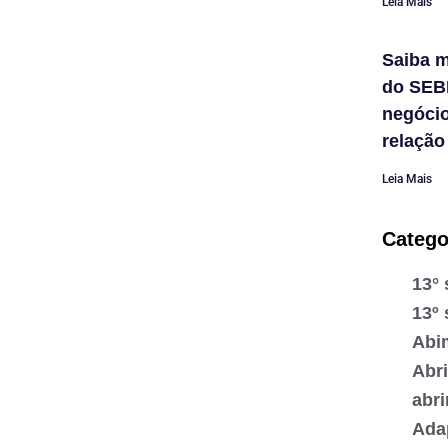
Leia Mais
Saiba m
do SEB
negóci
relação
Leia Mais
Catego
13° 
13º 
Abi
Abr
abr
Ada