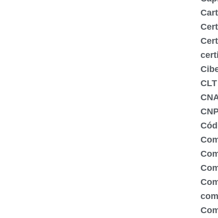
Cart
Cert
Cert
cert
Cib
CLT
CN
CNP
Códi
Com
Comé
Com
Com
com
Com