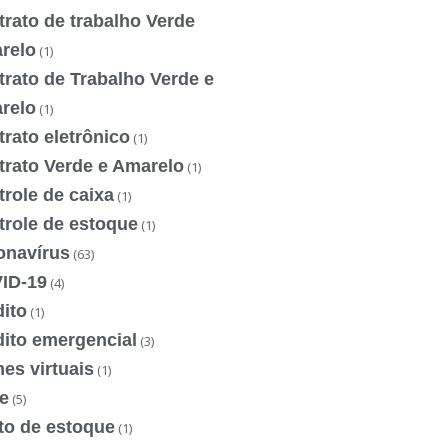
rato de trabalho Verde
relo
(1)
rato de Trabalho Verde e
relo
(1)
rato eletrônico
(1)
trato Verde e Amarelo
(1)
role de caixa
(1)
trole de estoque
(1)
onavírus
(63)
ID-19
(4)
ito
(1)
dito emergencial
(3)
es virtuais
(1)
e
(5)
to de estoque
(1)