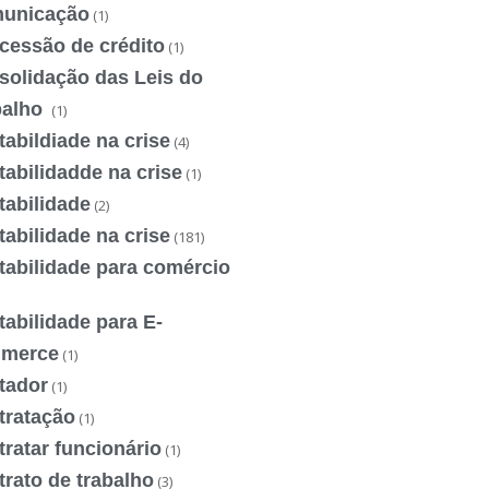
unicação
(1)
cessão de crédito
(1)
solidação das Leis do
balho
(1)
abildiade na crise
(4)
abilidadde na crise
(1)
tabilidade
(2)
abilidade na crise
(181)
tabilidade para comércio
abilidade para E-
merce
(1)
tador
(1)
tratação
(1)
ratar funcionário
(1)
rato de trabalho
(3)