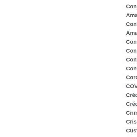
Cont
Ama
Cont
Ama
Cont
Con
Cont
Con
Cor
COV
Créd
Cré
Crim
Cris
Cus