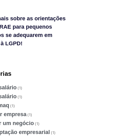
ais sobre as orientações
RAE para pequenos
os se adequarem em
 à LGPD!
rias
salário
(1)
salário
(1)
maq
(1)
ir empresa
(1)
ir um negócio
(1)
ptação empresarial
(1)