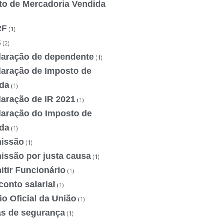
to de Mercadoria Vendida
RF
(1)
S
(2)
laração de dependente
(1)
laração de Imposto de
da
(1)
laração de IR 2021
(1)
laração do Imposto de
da
(1)
issão
(1)
issão por justa causa
(1)
tir Funcionário
(1)
onto salarial
(1)
io Oficial da União
(1)
as de segurança
(1)