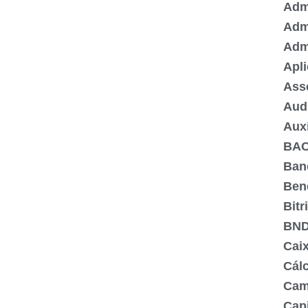
Admi
Adm
Adm
Apli
Ass
Aud
Aux
BA
Ban
Ben
Bitr
BN
Cai
Cálc
Cam
Capi