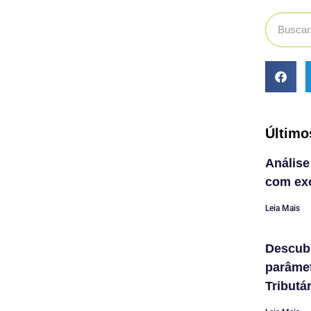
Último
Análise
com exc
Leia Mais
Descub
parâme
Tributá