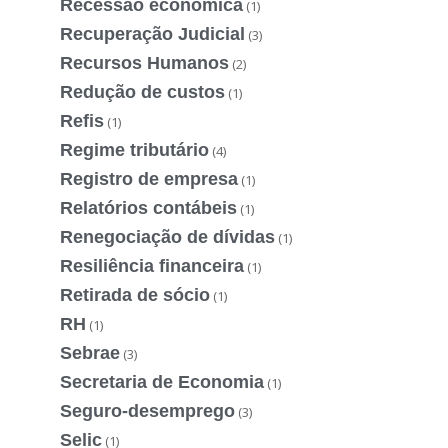
Recessão econômica
(1)
Recuperação Judicial
(3)
Recursos Humanos
(2)
Redução de custos
(1)
Refis
(1)
Regime tributário
(4)
Registro de empresa
(1)
Relatórios contábeis
(1)
Renegociação de dívidas
(1)
Resiliência financeira
(1)
Retirada de sócio
(1)
RH
(1)
Sebrae
(3)
Secretaria de Economia
(1)
Seguro-desemprego
(3)
Selic
(1)