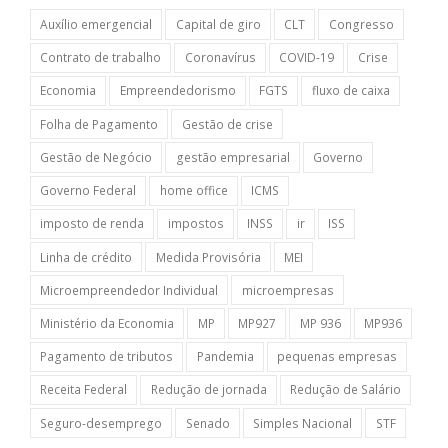
Auxílio emergencial
Capital de giro
CLT
Congresso
Contrato de trabalho
Coronavírus
COVID-19
Crise
Economia
Empreendedorismo
FGTS
fluxo de caixa
Folha de Pagamento
Gestão de crise
Gestão de Negócio
gestão empresarial
Governo
Governo Federal
home office
ICMS
imposto de renda
impostos
INSS
ir
ISS
Linha de crédito
Medida Provisória
MEI
Microempreendedor Individual
microempresas
Ministério da Economia
MP
MP927
MP 936
MP936
Pagamento de tributos
Pandemia
pequenas empresas
Receita Federal
Redução de jornada
Redução de Salário
Seguro-desemprego
Senado
Simples Nacional
STF