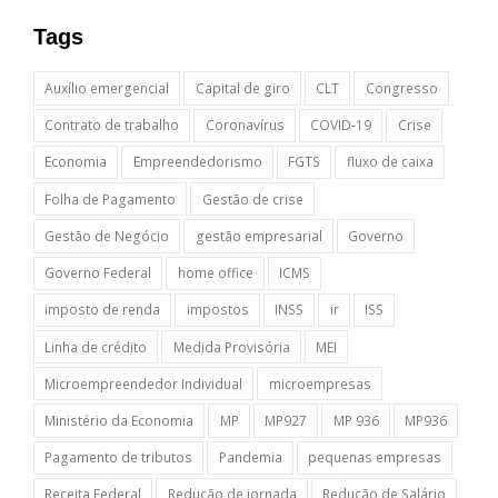
Tags
Auxílio emergencial
Capital de giro
CLT
Congresso
Contrato de trabalho
Coronavírus
COVID-19
Crise
Economia
Empreendedorismo
FGTS
fluxo de caixa
Folha de Pagamento
Gestão de crise
Gestão de Negócio
gestão empresarial
Governo
Governo Federal
home office
ICMS
imposto de renda
impostos
INSS
ir
ISS
Linha de crédito
Medida Provisória
MEI
Microempreendedor Individual
microempresas
Ministério da Economia
MP
MP927
MP 936
MP936
Pagamento de tributos
Pandemia
pequenas empresas
Receita Federal
Redução de jornada
Redução de Salário