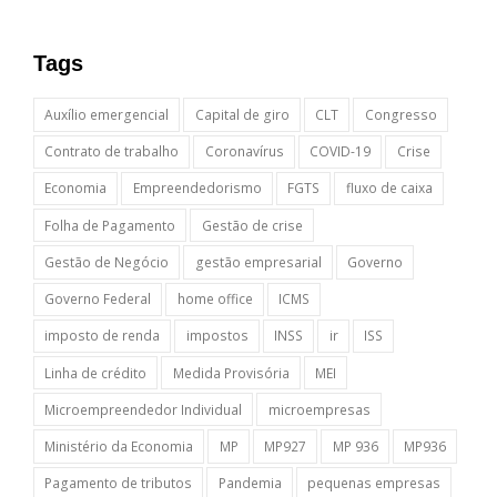
Tags
Auxílio emergencial
Capital de giro
CLT
Congresso
Contrato de trabalho
Coronavírus
COVID-19
Crise
Economia
Empreendedorismo
FGTS
fluxo de caixa
Folha de Pagamento
Gestão de crise
Gestão de Negócio
gestão empresarial
Governo
Governo Federal
home office
ICMS
imposto de renda
impostos
INSS
ir
ISS
Linha de crédito
Medida Provisória
MEI
Microempreendedor Individual
microempresas
Ministério da Economia
MP
MP927
MP 936
MP936
Pagamento de tributos
Pandemia
pequenas empresas