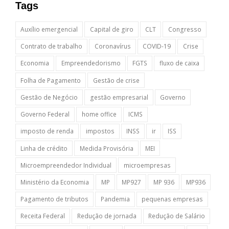
Tags
Auxílio emergencial
Capital de giro
CLT
Congresso
Contrato de trabalho
Coronavírus
COVID-19
Crise
Economia
Empreendedorismo
FGTS
fluxo de caixa
Folha de Pagamento
Gestão de crise
Gestão de Negócio
gestão empresarial
Governo
Governo Federal
home office
ICMS
imposto de renda
impostos
INSS
ir
ISS
Linha de crédito
Medida Provisória
MEI
Microempreendedor Individual
microempresas
Ministério da Economia
MP
MP927
MP 936
MP936
Pagamento de tributos
Pandemia
pequenas empresas
Receita Federal
Redução de jornada
Redução de Salário