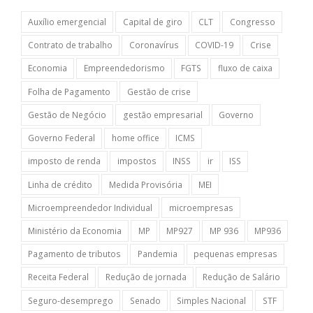
Auxílio emergencial
Capital de giro
CLT
Congresso
Contrato de trabalho
Coronavírus
COVID-19
Crise
Economia
Empreendedorismo
FGTS
fluxo de caixa
Folha de Pagamento
Gestão de crise
Gestão de Negócio
gestão empresarial
Governo
Governo Federal
home office
ICMS
imposto de renda
impostos
INSS
ir
ISS
Linha de crédito
Medida Provisória
MEI
Microempreendedor Individual
microempresas
Ministério da Economia
MP
MP927
MP 936
MP936
Pagamento de tributos
Pandemia
pequenas empresas
Receita Federal
Redução de jornada
Redução de Salário
Seguro-desemprego
Senado
Simples Nacional
STF