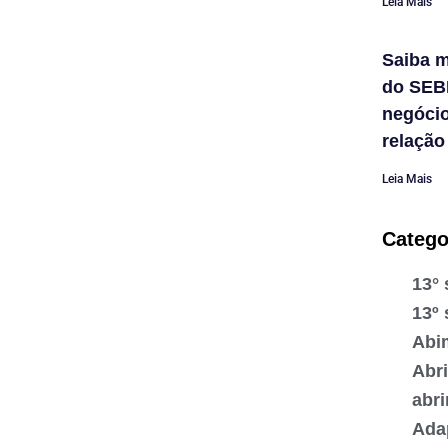
Leia Mais
Saiba m
do SEB
negóci
relação
Leia Mais
Catego
13° 
13º 
Abi
Abr
abr
Ada