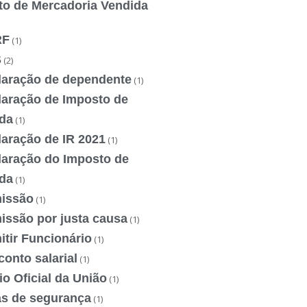
to de Mercadoria Vendida
RF
(1)
S
(2)
laração de dependente
(1)
laração de Imposto de
da
(1)
laração de IR 2021
(1)
laração do Imposto de
da
(1)
issão
(1)
issão por justa causa
(1)
tir Funcionário
(1)
onto salarial
(1)
io Oficial da União
(1)
as de segurança
(1)