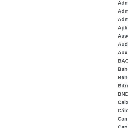
Admi
Adm
Adm
Apli
Ass
Aud
Aux
BA
Ban
Ben
Bitr
BN
Cai
Cálc
Cam
Capi