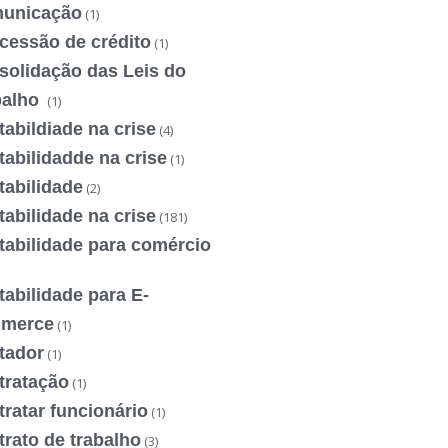
unicação
(1)
cessão de crédito
(1)
solidação das Leis do
balho
(1)
abildiade na crise
(4)
abilidadde na crise
(1)
tabilidade
(2)
abilidade na crise
(181)
tabilidade para comércio
abilidade para E-
merce
(1)
tador
(1)
tratação
(1)
ratar funcionário
(1)
rato de trabalho
(3)