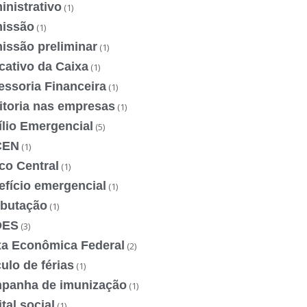
nistrativo
(1)
issão
(1)
issão preliminar
(1)
cativo da Caixa
(1)
essoria Financeira
(1)
itoria nas empresas
(1)
ílio Emergencial
(5)
CEN
(1)
co Central
(1)
efício emergencial
(1)
ibutação
(1)
DES
(3)
xa Econômica Federal
(2)
ulo de férias
(1)
panha de imunização
(1)
tal social
(1)