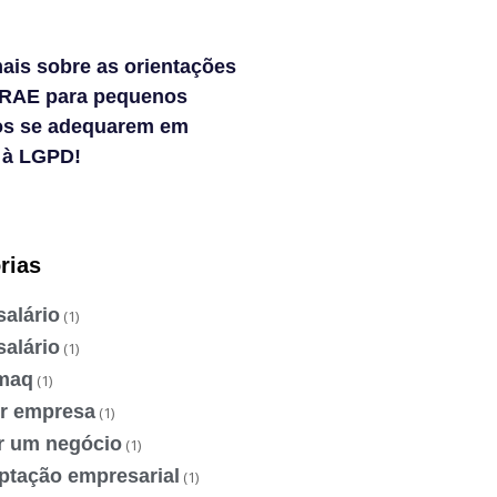
ais sobre as orientações
RAE para pequenos
os se adequarem em
 à LGPD!
rias
salário
(1)
salário
(1)
maq
(1)
ir empresa
(1)
ir um negócio
(1)
ptação empresarial
(1)