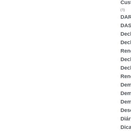
Cus
(1)
DA
DA
Dec
Dec
Ren
Dec
Dec
Ren
Dem
Dem
Demi
Desc
Diár
Dic