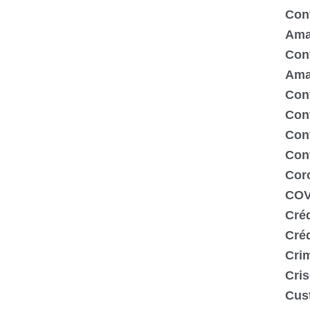
Cont
Ama
Cont
Ama
Cont
Con
Cont
Con
Cor
COV
Créd
Cré
Crim
Cris
Cus