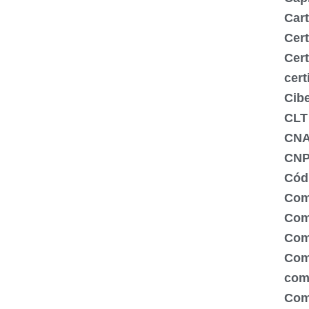
Cart
Cert
Cert
cert
Cib
CLT
CN
CNP
Códi
Com
Comé
Com
Com
com
Com