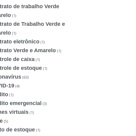
rato de trabalho Verde
relo
(1)
rato de Trabalho Verde e
relo
(1)
rato eletrônico
(1)
trato Verde e Amarelo
(1)
role de caixa
(1)
trole de estoque
(1)
onavírus
(63)
ID-19
(4)
ito
(1)
dito emergencial
(3)
es virtuais
(1)
e
(5)
to de estoque
(1)