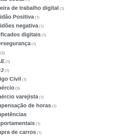
eira de trabalho digital
(1)
idão Positiva
(1)
idões negativa
(1)
ificados digitais
(1)
ersegurança
(1)
(2)
AE
(1)
J
(1)
go Civil
(1)
ércio
(3)
rcio varejista
(1)
pensação de horas
(1)
petências
portamentais
(1)
pra de carros
(1)