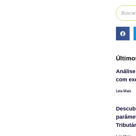
Último
Análise
com exc
Leia Mais
Descub
parâme
Tributá