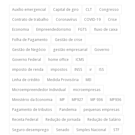
Auxílio emergencial
Capital de giro
CLT
Congresso
Contrato de trabalho
Coronavírus
COVID-19
Crise
Economia
Empreendedorismo
FGTS
fluxo de caixa
Folha de Pagamento
Gestão de crise
Gestão de Negócio
gestão empresarial
Governo
Governo Federal
home office
ICMS
imposto de renda
impostos
INSS
ir
ISS
Linha de crédito
Medida Provisória
MEI
Microempreendedor Individual
microempresas
Ministério da Economia
MP
MP927
MP 936
MP936
Pagamento de tributos
Pandemia
pequenas empresas
Receita Federal
Redução de jornada
Redução de Salário
Seguro-desemprego
Senado
Simples Nacional
STF