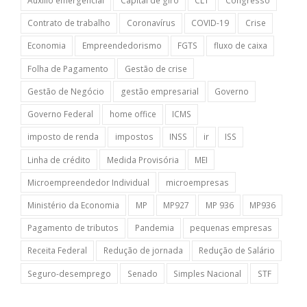
Auxílio emergencial
Capital de giro
CLT
Congresso
Contrato de trabalho
Coronavírus
COVID-19
Crise
Economia
Empreendedorismo
FGTS
fluxo de caixa
Folha de Pagamento
Gestão de crise
Gestão de Negócio
gestão empresarial
Governo
Governo Federal
home office
ICMS
imposto de renda
impostos
INSS
ir
ISS
Linha de crédito
Medida Provisória
MEI
Microempreendedor Individual
microempresas
Ministério da Economia
MP
MP927
MP 936
MP936
Pagamento de tributos
Pandemia
pequenas empresas
Receita Federal
Redução de jornada
Redução de Salário
Seguro-desemprego
Senado
Simples Nacional
STF