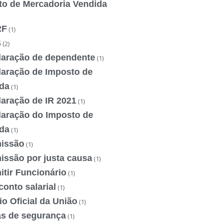
to de Mercadoria Vendida
RF
(1)
S
(2)
laração de dependente
(1)
laração de Imposto de
da
(1)
laração de IR 2021
(1)
laração do Imposto de
da
(1)
issão
(1)
issão por justa causa
(1)
tir Funcionário
(1)
onto salarial
(1)
io Oficial da União
(1)
as de segurança
(1)