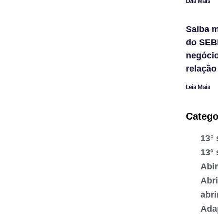
Leia Mais
Saiba m
do SEB
negóci
relação
Leia Mais
Catego
13° 
13º 
Abi
Abr
abr
Ada