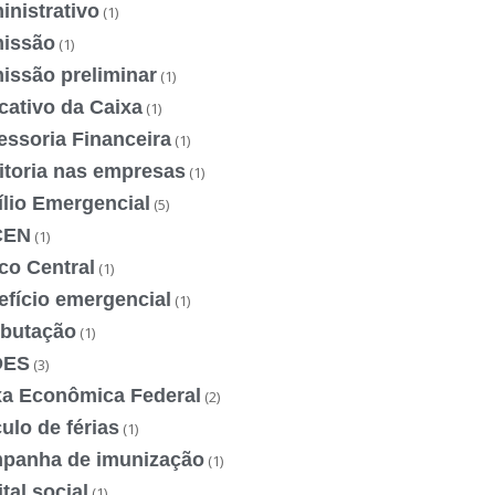
nistrativo
(1)
issão
(1)
issão preliminar
(1)
cativo da Caixa
(1)
essoria Financeira
(1)
itoria nas empresas
(1)
ílio Emergencial
(5)
CEN
(1)
co Central
(1)
efício emergencial
(1)
ibutação
(1)
DES
(3)
xa Econômica Federal
(2)
ulo de férias
(1)
panha de imunização
(1)
tal social
(1)