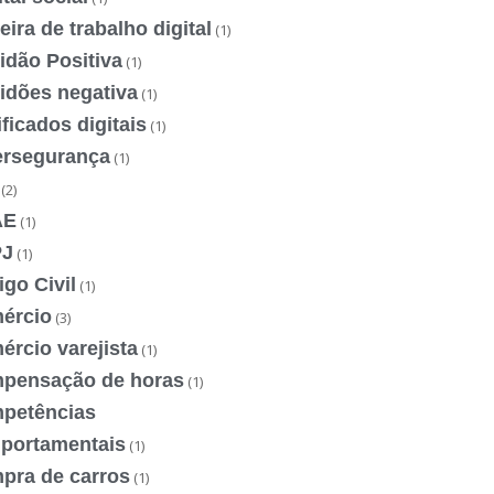
eira de trabalho digital
(1)
idão Positiva
(1)
idões negativa
(1)
ificados digitais
(1)
ersegurança
(1)
(2)
AE
(1)
J
(1)
go Civil
(1)
ércio
(3)
rcio varejista
(1)
pensação de horas
(1)
petências
portamentais
(1)
pra de carros
(1)