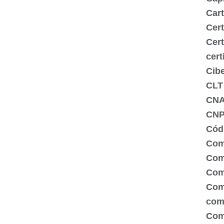
Cart
Cert
Cert
cert
Cib
CLT
CN
CNP
Códi
Com
Comé
Com
Com
com
Com