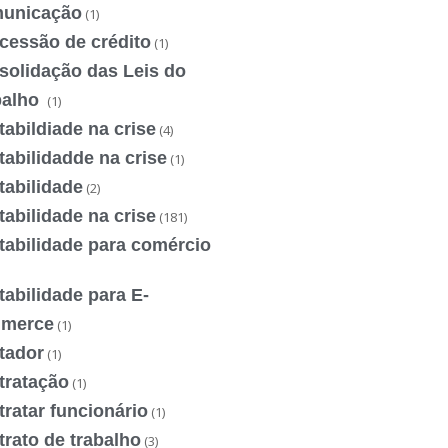
unicação
(1)
cessão de crédito
(1)
solidação das Leis do
balho
(1)
abildiade na crise
(4)
abilidadde na crise
(1)
tabilidade
(2)
abilidade na crise
(181)
tabilidade para comércio
abilidade para E-
merce
(1)
tador
(1)
tratação
(1)
ratar funcionário
(1)
rato de trabalho
(3)