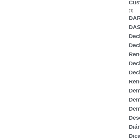
Cus
(1)
DA
DA
Dec
Dec
Ren
Dec
Dec
Ren
Dem
Dem
Demi
Desc
Diár
Dic