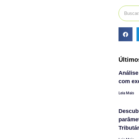
Último
Análise
com exc
Leia Mais
Descub
parâme
Tributá