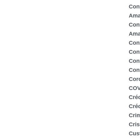
Cont
Ama
Cont
Ama
Cont
Con
Cont
Con
Cor
COV
Créd
Cré
Crim
Cris
Cus