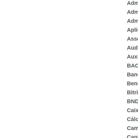
Admi
Adm
Adm
Apli
Ass
Aud
Aux
BA
Ban
Ben
Bitr
BN
Cai
Cálc
Cam
Capi