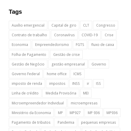
Tags
Auxílio emergencial
Capital de giro
CLT
Congresso
Contrato de trabalho
Coronavírus
COVID-19
Crise
Economia
Empreendedorismo
FGTS
fluxo de caixa
Folha de Pagamento
Gestão de crise
Gestão de Negócio
gestão empresarial
Governo
Governo Federal
home office
ICMS
imposto de renda
impostos
INSS
ir
ISS
Linha de crédito
Medida Provisória
MEI
Microempreendedor Individual
microempresas
Ministério da Economia
MP
MP927
MP 936
MP936
Pagamento de tributos
Pandemia
pequenas empresas