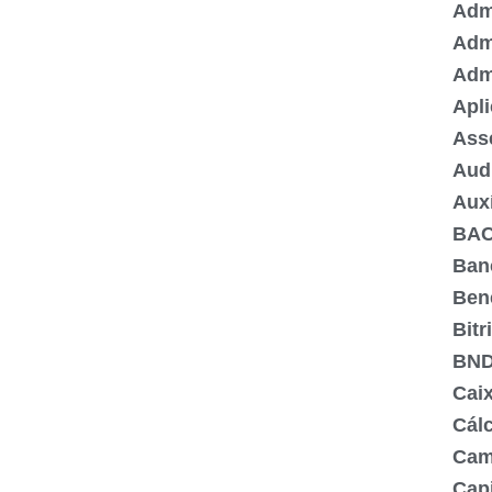
Admi
Adm
Adm
Apli
Ass
Aud
Aux
BA
Ban
Ben
Bitr
BN
Cai
Cálc
Cam
Capi