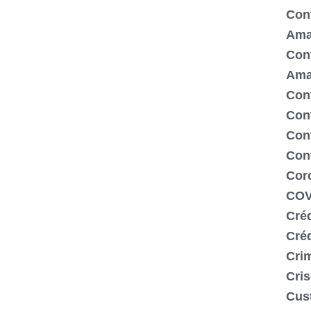
Cont
Ama
Cont
Ama
Cont
Con
Cont
Con
Cor
COV
Créd
Cré
Crim
Cris
Cus