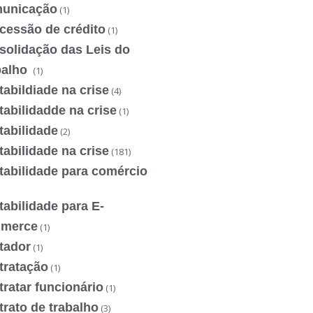
unicação
(1)
cessão de crédito
(1)
solidação das Leis do
balho
(1)
abildiade na crise
(4)
abilidadde na crise
(1)
tabilidade
(2)
abilidade na crise
(181)
tabilidade para comércio
abilidade para E-
merce
(1)
tador
(1)
tratação
(1)
ratar funcionário
(1)
rato de trabalho
(3)