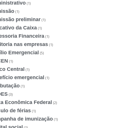
nistrativo
(1)
issão
(1)
issão preliminar
(1)
cativo da Caixa
(1)
essoria Financeira
(1)
itoria nas empresas
(1)
ílio Emergencial
(5)
CEN
(1)
co Central
(1)
efício emergencial
(1)
ibutação
(1)
DES
(3)
xa Econômica Federal
(2)
ulo de férias
(1)
panha de imunização
(1)
tal social
(1)