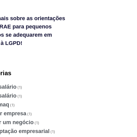
ais sobre as orientações
RAE para pequenos
os se adequarem em
 à LGPD!
rias
salário
(1)
salário
(1)
maq
(1)
ir empresa
(1)
ir um negócio
(1)
ptação empresarial
(1)