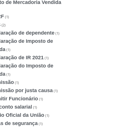
to de Mercadoria Vendida
RF
(1)
S
(2)
laração de dependente
(1)
laração de Imposto de
da
(1)
laração de IR 2021
(1)
laração do Imposto de
da
(1)
issão
(1)
issão por justa causa
(1)
tir Funcionário
(1)
onto salarial
(1)
io Oficial da União
(1)
as de segurança
(1)