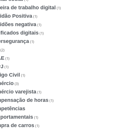
eira de trabalho digital
(1)
idão Positiva
(1)
idões negativa
(1)
ificados digitais
(1)
ersegurança
(1)
(2)
AE
(1)
J
(1)
go Civil
(1)
ércio
(3)
rcio varejista
(1)
pensação de horas
(1)
petências
portamentais
(1)
pra de carros
(1)