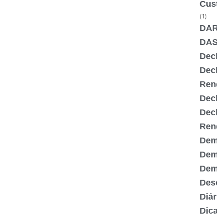
Cus
(1)
DA
DA
Dec
Dec
Ren
Dec
Dec
Ren
Dem
Dem
Demi
Desc
Diár
Dic