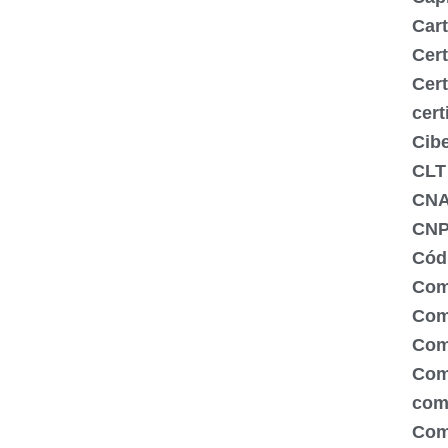
Cart
Cert
Cert
cert
Cib
CLT
CN
CNP
Códi
Com
Comé
Com
Com
com
Com