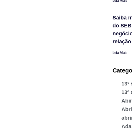
Leia Mais
Saiba m
do SEB
negóci
relação
Leia Mais
Catego
13° 
13º 
Abi
Abr
abr
Ada