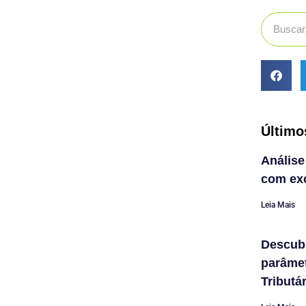
Último
Análise
com exc
Leia Mais
Descub
parâme
Tributá