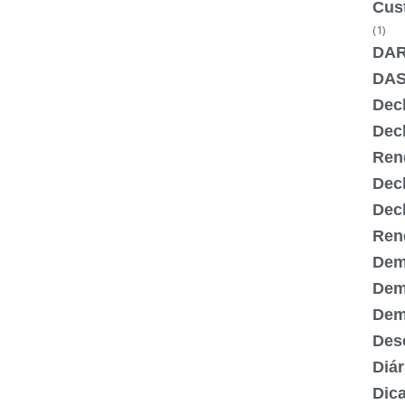
Cus
(1)
DA
DA
Dec
Dec
Ren
Dec
Dec
Ren
Dem
Dem
Demi
Desc
Diár
Dic