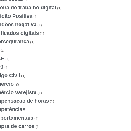
eira de trabalho digital
(1)
idão Positiva
(1)
idões negativa
(1)
ificados digitais
(1)
ersegurança
(1)
(2)
AE
(1)
J
(1)
go Civil
(1)
ércio
(3)
rcio varejista
(1)
pensação de horas
(1)
petências
portamentais
(1)
pra de carros
(1)