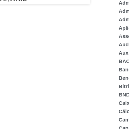
Admi
Adm
Adm
Apli
Ass
Aud
Aux
BA
Ban
Ben
Bitr
BN
Cai
Cálc
Cam
Capi