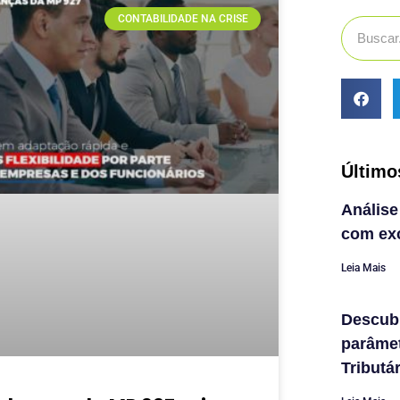
CONTABILIDADE NA CRISE
Último
Análise
com exc
Leia Mais
Descub
parâme
Tributá