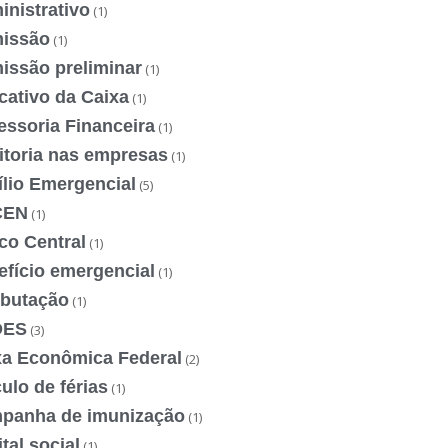
nistrativo
(1)
issão
(1)
issão preliminar
(1)
cativo da Caixa
(1)
essoria Financeira
(1)
itoria nas empresas
(1)
ílio Emergencial
(5)
CEN
(1)
co Central
(1)
efício emergencial
(1)
ibutação
(1)
DES
(3)
xa Econômica Federal
(2)
ulo de férias
(1)
panha de imunização
(1)
tal social
(1)