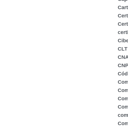
Cart
Cert
Cert
cert
Cib
CLT
CN
CNP
Códi
Com
Comé
Com
Com
com
Com