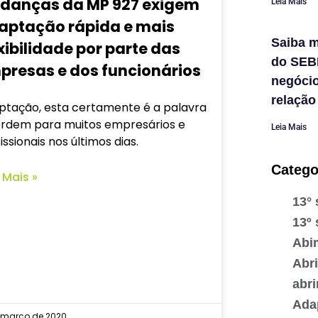
danças da MP 927 exigem
Leia Mais
aptação rápida e mais
Saiba m
xibilidade por parte das
do SEB
presas e dos funcionários
negóci
relação
ptação, esta certamente é a palavra
ordem para muitos empresários e
Leia Mais
issionais nos últimos dias.
Catego
 Mais »
13° 
13º 
Abi
Abr
abr
Ada
e março de 2020