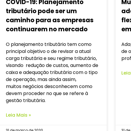
COVID-19: Planejamento
Mu
tributário pode ser um
ad
caminho para as empresas
fle
continuarem no mercado
em
O planejamento tributário tem como
Ada
principal objetivo o de revisar a atual
de 
carga tributária e seu regime tributário,
prof
visando redução de custos, aumento de
caixa e adequação tributária com o tipo
Leia
de operação, mas ainda assim,
muitos negócios desconhecem como
devem proceder no que se refere à
gestão tributária.
Leia Mais »
31 de março de 2020
31 d