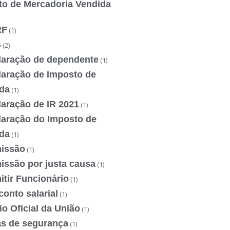
to de Mercadoria Vendida
RF
(1)
S
(2)
laração de dependente
(1)
laração de Imposto de
da
(1)
laração de IR 2021
(1)
laração do Imposto de
da
(1)
issão
(1)
issão por justa causa
(1)
tir Funcionário
(1)
onto salarial
(1)
io Oficial da União
(1)
as de segurança
(1)