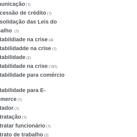
unicação
(1)
cessão de crédito
(1)
solidação das Leis do
balho
(1)
abildiade na crise
(4)
abilidadde na crise
(1)
tabilidade
(2)
abilidade na crise
(181)
tabilidade para comércio
abilidade para E-
merce
(1)
tador
(1)
tratação
(1)
ratar funcionário
(1)
rato de trabalho
(3)