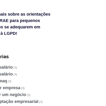
ais sobre as orientações
RAE para pequenos
os se adequarem em
 à LGPD!
rias
salário
(1)
salário
(1)
maq
(1)
ir empresa
(1)
ir um negócio
(1)
ptação empresarial
(1)