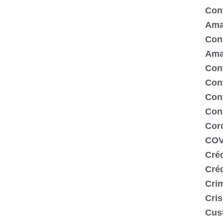
Cont
Ama
Cont
Ama
Cont
Con
Cont
Con
Cor
COV
Créd
Cré
Crim
Cris
Cus