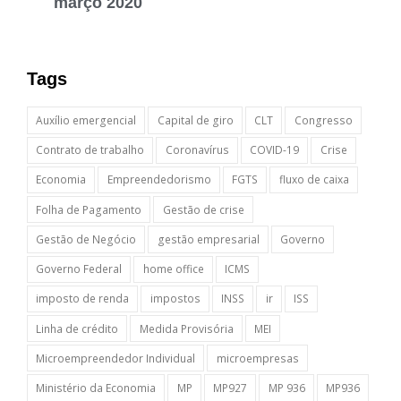
março 2020
Tags
Auxílio emergencial
Capital de giro
CLT
Congresso
Contrato de trabalho
Coronavírus
COVID-19
Crise
Economia
Empreendedorismo
FGTS
fluxo de caixa
Folha de Pagamento
Gestão de crise
Gestão de Negócio
gestão empresarial
Governo
Governo Federal
home office
ICMS
imposto de renda
impostos
INSS
ir
ISS
Linha de crédito
Medida Provisória
MEI
Microempreendedor Individual
microempresas
Ministério da Economia
MP
MP927
MP 936
MP936