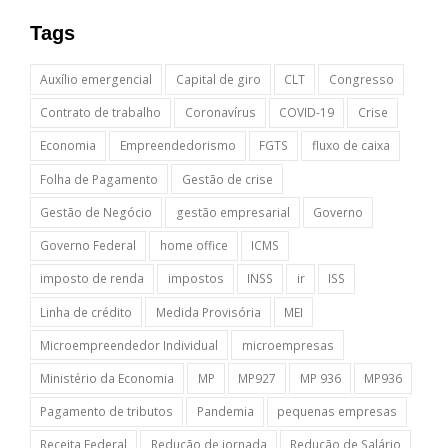
Tags
Auxílio emergencial
Capital de giro
CLT
Congresso
Contrato de trabalho
Coronavírus
COVID-19
Crise
Economia
Empreendedorismo
FGTS
fluxo de caixa
Folha de Pagamento
Gestão de crise
Gestão de Negócio
gestão empresarial
Governo
Governo Federal
home office
ICMS
imposto de renda
impostos
INSS
ir
ISS
Linha de crédito
Medida Provisória
MEI
Microempreendedor Individual
microempresas
Ministério da Economia
MP
MP927
MP 936
MP936
Pagamento de tributos
Pandemia
pequenas empresas
Receita Federal
Redução de jornada
Redução de Salário