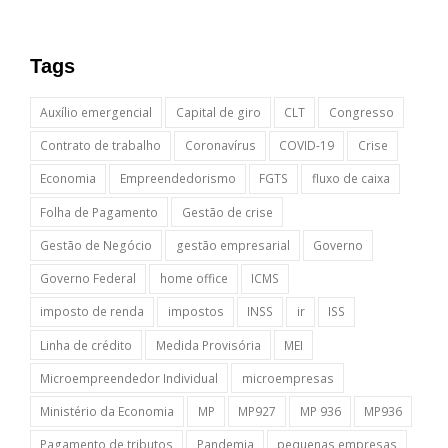
Tags
Auxílio emergencial
Capital de giro
CLT
Congresso
Contrato de trabalho
Coronavírus
COVID-19
Crise
Economia
Empreendedorismo
FGTS
fluxo de caixa
Folha de Pagamento
Gestão de crise
Gestão de Negócio
gestão empresarial
Governo
Governo Federal
home office
ICMS
imposto de renda
impostos
INSS
ir
ISS
Linha de crédito
Medida Provisória
MEI
Microempreendedor Individual
microempresas
Ministério da Economia
MP
MP927
MP 936
MP936
Pagamento de tributos
Pandemia
pequenas empresas