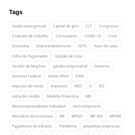
Tags
Auxílio emergencial
Capital de giro
CLT
Congresso
Contrato de trabalho
Coronavírus
COVID-19
Crise
Economia
Empreendedorismo
FGTS
fluxo de caixa
Folha de Pagamento
Gestão de crise
Gestão de Negócio
gestão empresarial
Governo
Governo Federal
home office
ICMS
imposto de renda
impostos
INSS
ir
ISS
Linha de crédito
Medida Provisória
MEI
Microempreendedor Individual
microempresas
Ministério da Economia
MP
MP927
MP 936
MP936
Pagamento de tributos
Pandemia
pequenas empresas