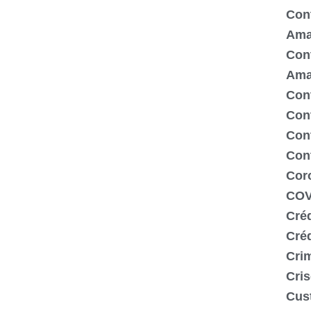
Cont
Ama
Cont
Ama
Cont
Con
Cont
Con
Cor
COV
Créd
Cré
Crim
Cris
Cus