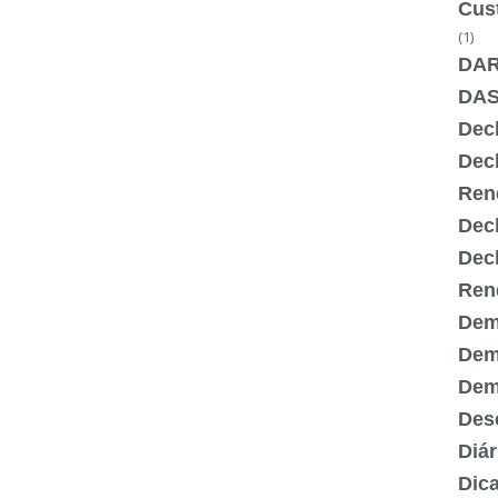
Cus
(1)
DA
DA
Dec
Dec
Ren
Dec
Dec
Ren
Dem
Dem
Demi
Desc
Diár
Dic