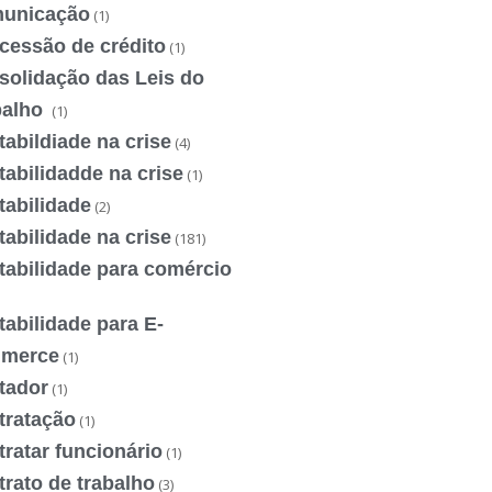
unicação
(1)
cessão de crédito
(1)
solidação das Leis do
balho
(1)
abildiade na crise
(4)
abilidadde na crise
(1)
tabilidade
(2)
abilidade na crise
(181)
tabilidade para comércio
abilidade para E-
merce
(1)
tador
(1)
tratação
(1)
ratar funcionário
(1)
rato de trabalho
(3)