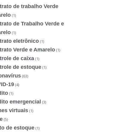
rato de trabalho Verde
relo
(1)
rato de Trabalho Verde e
relo
(1)
rato eletrônico
(1)
trato Verde e Amarelo
(1)
role de caixa
(1)
trole de estoque
(1)
onavírus
(63)
ID-19
(4)
ito
(1)
dito emergencial
(3)
es virtuais
(1)
e
(5)
to de estoque
(1)