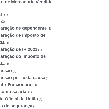
to de Mercadoria Vendida
RF
(1)
S
(2)
laração de dependente
(1)
laração de Imposto de
da
(1)
laração de IR 2021
(1)
laração do Imposto de
da
(1)
issão
(1)
issão por justa causa
(1)
tir Funcionário
(1)
onto salarial
(1)
io Oficial da União
(1)
as de segurança
(1)