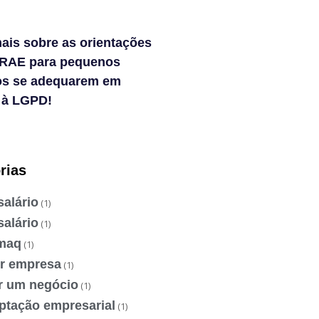
ais sobre as orientações
RAE para pequenos
os se adequarem em
 à LGPD!
rias
salário
(1)
salário
(1)
maq
(1)
ir empresa
(1)
ir um negócio
(1)
ptação empresarial
(1)