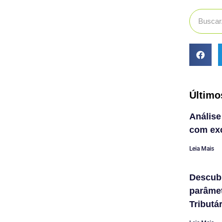
Último
Análise
com exc
Leia Mais
Descub
parâme
Tributá