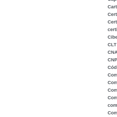
Cart
Cert
Cert
cert
Cib
CLT
CN
CNP
Códi
Com
Comé
Com
Com
com
Com