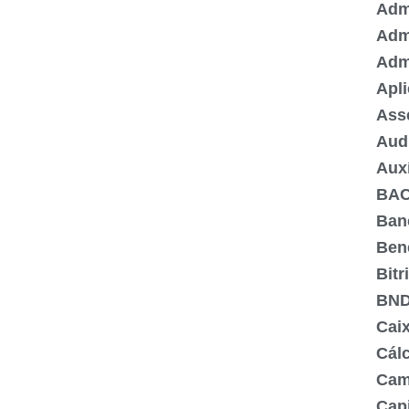
Admi
Adm
Adm
Apli
Ass
Aud
Aux
BA
Ban
Ben
Bitr
BN
Cai
Cálc
Cam
Capi