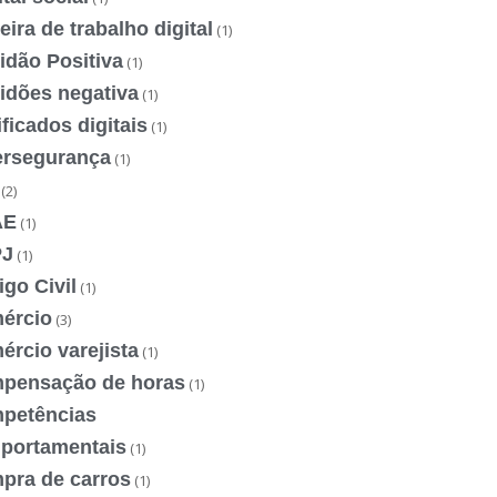
eira de trabalho digital
(1)
idão Positiva
(1)
idões negativa
(1)
ificados digitais
(1)
ersegurança
(1)
(2)
AE
(1)
J
(1)
go Civil
(1)
ércio
(3)
rcio varejista
(1)
pensação de horas
(1)
petências
portamentais
(1)
pra de carros
(1)