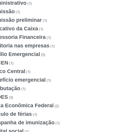
nistrativo
(1)
issão
(1)
issão preliminar
(1)
cativo da Caixa
(1)
essoria Financeira
(1)
itoria nas empresas
(1)
ílio Emergencial
(5)
CEN
(1)
co Central
(1)
efício emergencial
(1)
ibutação
(1)
DES
(3)
xa Econômica Federal
(2)
ulo de férias
(1)
panha de imunização
(1)
tal social
(1)