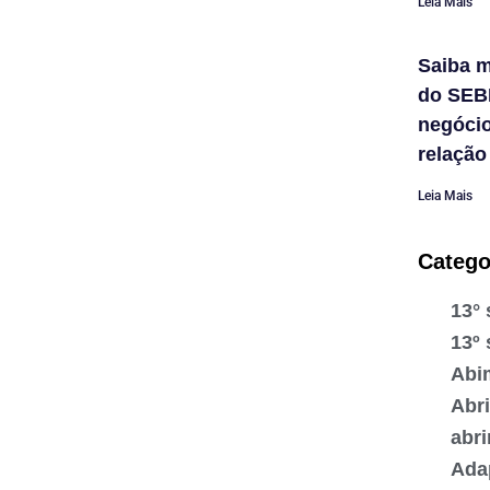
Leia Mais
Saiba m
do SEB
negóci
relação
Leia Mais
Catego
13° 
13º 
Abi
Abr
abr
Ada