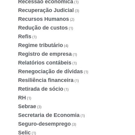
Recessão econômica
(1)
Recuperação Judicial
(3)
Recursos Humanos
(2)
Redução de custos
(1)
Refis
(1)
Regime tributário
(4)
Registro de empresa
(1)
Relatórios contábeis
(1)
Renegociação de dívidas
(1)
Resiliência financeira
(1)
Retirada de sócio
(1)
RH
(1)
Sebrae
(3)
Secretaria de Economia
(1)
Seguro-desemprego
(3)
Selic
(1)