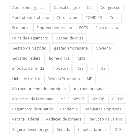
Auxílio emergencial
Capital de giro
CLT
Congresso
Contrato de trabalho
Coronavírus
COVID-19
Crise
Economia
Empreendedorismo
FGTS
fluxo de caixa
Folha de Pagamento
Gestão de crise
Gestão de Negócio
gestão empresarial
Governo
Governo Federal
home office
ICMS
imposto de renda
impostos
INSS
ir
ISS
Linha de crédito
Medida Provisória
MEI
Microempreendedor Individual
microempresas
Ministério da Economia
MP
MP927
MP 936
MP936
Pagamento de tributos
Pandemia
pequenas empresas
Receita Federal
Redução de jornada
Redução de Salário
Seguro-desemprego
Senado
Simples Nacional
STF