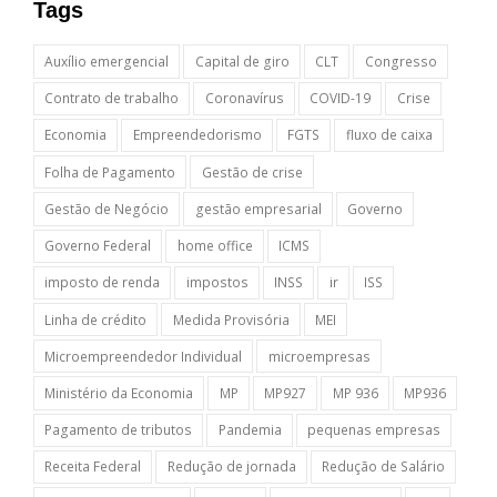
Tags
Auxílio emergencial
Capital de giro
CLT
Congresso
Contrato de trabalho
Coronavírus
COVID-19
Crise
Economia
Empreendedorismo
FGTS
fluxo de caixa
Folha de Pagamento
Gestão de crise
Gestão de Negócio
gestão empresarial
Governo
Governo Federal
home office
ICMS
imposto de renda
impostos
INSS
ir
ISS
Linha de crédito
Medida Provisória
MEI
Microempreendedor Individual
microempresas
Ministério da Economia
MP
MP927
MP 936
MP936
Pagamento de tributos
Pandemia
pequenas empresas
Receita Federal
Redução de jornada
Redução de Salário