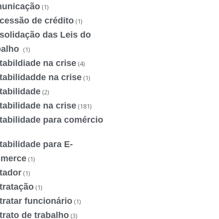
unicação
(1)
cessão de crédito
(1)
solidação das Leis do
balho
(1)
abildiade na crise
(4)
abilidadde na crise
(1)
tabilidade
(2)
abilidade na crise
(181)
tabilidade para comércio
abilidade para E-
merce
(1)
tador
(1)
tratação
(1)
ratar funcionário
(1)
rato de trabalho
(3)