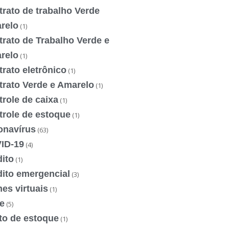
rato de trabalho Verde
relo
(1)
rato de Trabalho Verde e
relo
(1)
rato eletrônico
(1)
trato Verde e Amarelo
(1)
role de caixa
(1)
trole de estoque
(1)
onavírus
(63)
ID-19
(4)
ito
(1)
dito emergencial
(3)
es virtuais
(1)
e
(5)
to de estoque
(1)