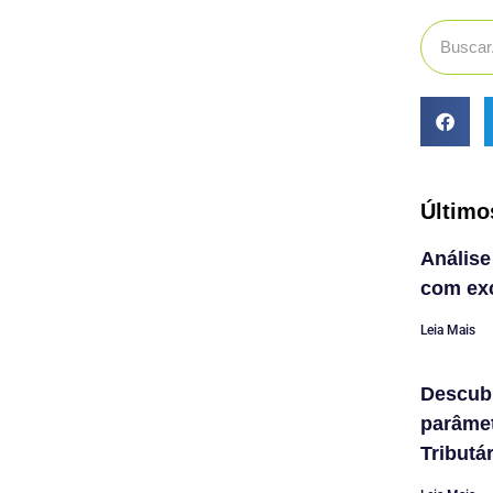
Último
Análise
com exc
Leia Mais
Descub
parâme
Tributá