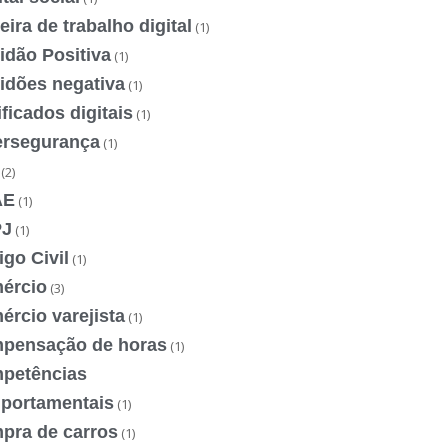
eira de trabalho digital
(1)
idão Positiva
(1)
idões negativa
(1)
ificados digitais
(1)
ersegurança
(1)
(2)
AE
(1)
J
(1)
go Civil
(1)
ércio
(3)
rcio varejista
(1)
pensação de horas
(1)
petências
portamentais
(1)
pra de carros
(1)