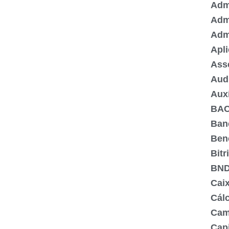
Admi
Adm
Adm
Apli
Ass
Aud
Aux
BA
Ban
Ben
Bitr
BN
Cai
Cálc
Cam
Capi