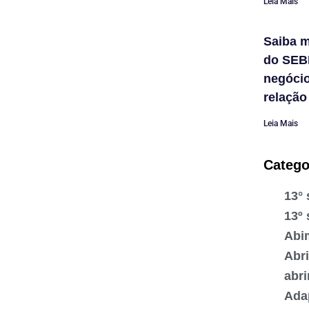
Leia Mais
Saiba m
do SEB
negóci
relação
Leia Mais
Catego
13° 
13º 
Abi
Abr
abr
Ada