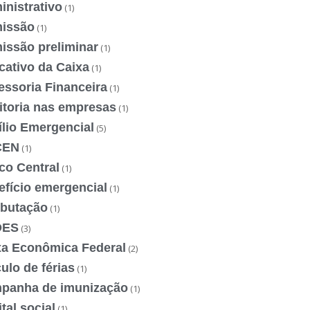
nistrativo
(1)
issão
(1)
issão preliminar
(1)
cativo da Caixa
(1)
essoria Financeira
(1)
itoria nas empresas
(1)
ílio Emergencial
(5)
CEN
(1)
co Central
(1)
efício emergencial
(1)
ibutação
(1)
DES
(3)
xa Econômica Federal
(2)
ulo de férias
(1)
panha de imunização
(1)
tal social
(1)