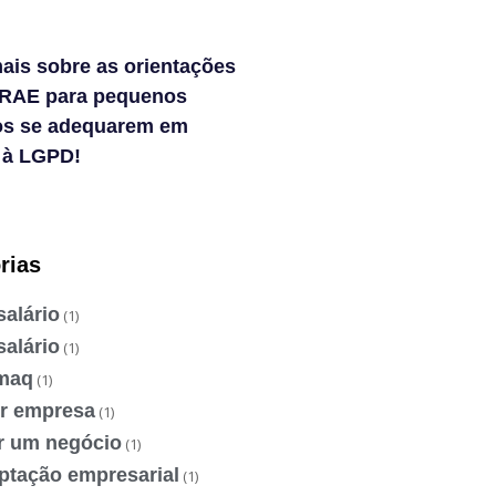
ais sobre as orientações
RAE para pequenos
os se adequarem em
 à LGPD!
rias
salário
(1)
salário
(1)
maq
(1)
ir empresa
(1)
ir um negócio
(1)
ptação empresarial
(1)