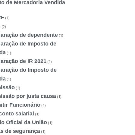
to de Mercadoria Vendida
RF
(1)
S
(2)
laração de dependente
(1)
laração de Imposto de
da
(1)
laração de IR 2021
(1)
laração do Imposto de
da
(1)
issão
(1)
issão por justa causa
(1)
tir Funcionário
(1)
onto salarial
(1)
io Oficial da União
(1)
as de segurança
(1)