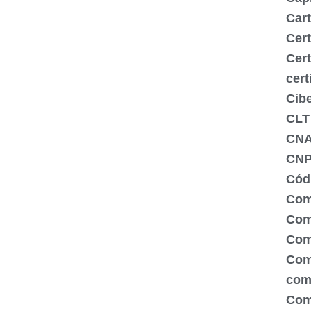
Cart
Cert
Cert
cert
Cib
CLT
CN
CNP
Códi
Com
Comé
Com
Com
com
Com