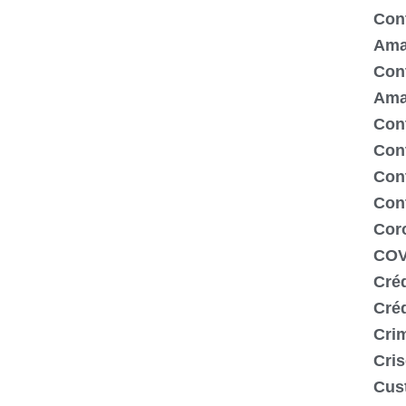
Cont
Ama
Cont
Ama
Cont
Con
Cont
Con
Cor
COV
Créd
Cré
Crim
Cris
Cus