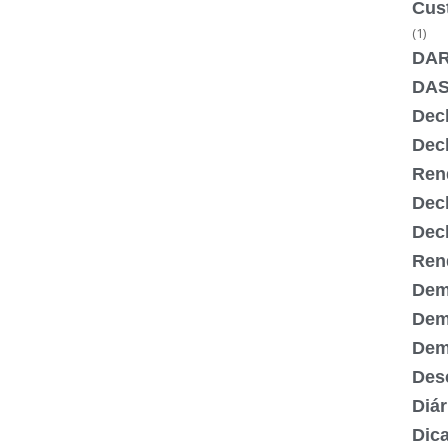
Cus
(1)
DA
DA
Dec
Dec
Ren
Dec
Dec
Ren
Dem
Dem
Demi
Desc
Diár
Dic