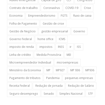
Auxílio emergencial
Capital de giro
CLT
Congresso
Contrato de trabalho
Coronavírus
COVID-19
Crise
Economia
Empreendedorismo
FGTS
fluxo de caixa
Folha de Pagamento
Gestão de crise
Gestão de Negócio
gestão empresarial
Governo
Governo Federal
home office
ICMS
imposto de renda
impostos
INSS
ir
ISS
Linha de crédito
Medida Provisória
MEI
Microempreendedor Individual
microempresas
Ministério da Economia
MP
MP927
MP 936
MP936
Pagamento de tributos
Pandemia
pequenas empresas
Receita Federal
Redução de jornada
Redução de Salário
Seguro-desemprego
Senado
Simples Nacional
STF