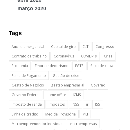
abril 2020
março 2020
Tags
Auxílio emergencial
Capital de giro
CLT
Congresso
Contrato de trabalho
Coronavírus
COVID-19
Crise
Economia
Empreendedorismo
FGTS
fluxo de caixa
Folha de Pagamento
Gestão de crise
Gestão de Negócio
gestão empresarial
Governo
Governo Federal
home office
ICMS
imposto de renda
impostos
INSS
ir
ISS
Linha de crédito
Medida Provisória
MEI
Microempreendedor Individual
microempresas