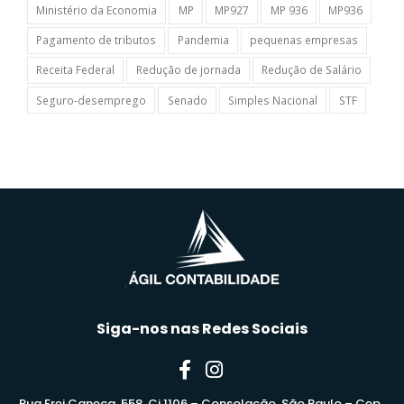
Ministério da Economia
MP
MP927
MP 936
MP936
Pagamento de tributos
Pandemia
pequenas empresas
Receita Federal
Redução de jornada
Redução de Salário
Seguro-desemprego
Senado
Simples Nacional
STF
Siga-nos nas Redes Sociais
Rua Frei Caneca, 558, Cj 1106 – Consolação, São Paulo – Cep.