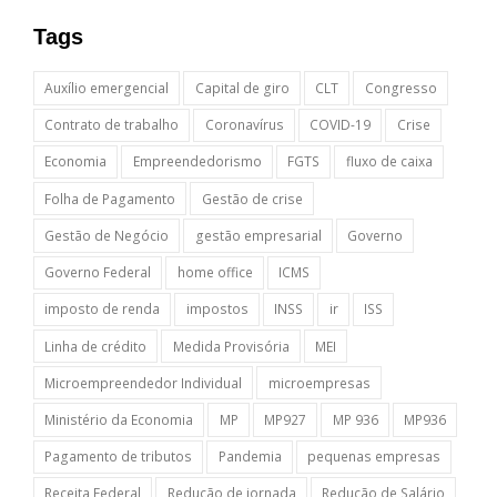
Tags
Auxílio emergencial
Capital de giro
CLT
Congresso
Contrato de trabalho
Coronavírus
COVID-19
Crise
Economia
Empreendedorismo
FGTS
fluxo de caixa
Folha de Pagamento
Gestão de crise
Gestão de Negócio
gestão empresarial
Governo
Governo Federal
home office
ICMS
imposto de renda
impostos
INSS
ir
ISS
Linha de crédito
Medida Provisória
MEI
Microempreendedor Individual
microempresas
Ministério da Economia
MP
MP927
MP 936
MP936
Pagamento de tributos
Pandemia
pequenas empresas
Receita Federal
Redução de jornada
Redução de Salário