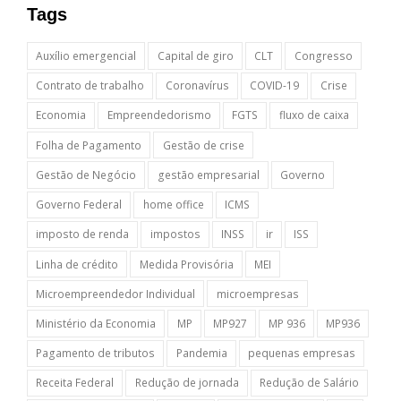
Tags
Auxílio emergencial
Capital de giro
CLT
Congresso
Contrato de trabalho
Coronavírus
COVID-19
Crise
Economia
Empreendedorismo
FGTS
fluxo de caixa
Folha de Pagamento
Gestão de crise
Gestão de Negócio
gestão empresarial
Governo
Governo Federal
home office
ICMS
imposto de renda
impostos
INSS
ir
ISS
Linha de crédito
Medida Provisória
MEI
Microempreendedor Individual
microempresas
Ministério da Economia
MP
MP927
MP 936
MP936
Pagamento de tributos
Pandemia
pequenas empresas
Receita Federal
Redução de jornada
Redução de Salário