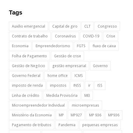
Tags
Auxílio emergencial
Capital de giro
CLT
Congresso
Contrato de trabalho
Coronavírus
COVID-19
Crise
Economia
Empreendedorismo
FGTS
fluxo de caixa
Folha de Pagamento
Gestão de crise
Gestão de Negócio
gestão empresarial
Governo
Governo Federal
home office
ICMS
imposto de renda
impostos
INSS
ir
ISS
Linha de crédito
Medida Provisória
MEI
Microempreendedor Individual
microempresas
Ministério da Economia
MP
MP927
MP 936
MP936
Pagamento de tributos
Pandemia
pequenas empresas