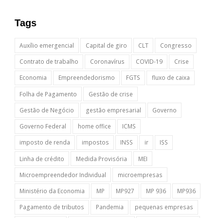
Tags
Auxílio emergencial
Capital de giro
CLT
Congresso
Contrato de trabalho
Coronavírus
COVID-19
Crise
Economia
Empreendedorismo
FGTS
fluxo de caixa
Folha de Pagamento
Gestão de crise
Gestão de Negócio
gestão empresarial
Governo
Governo Federal
home office
ICMS
imposto de renda
impostos
INSS
ir
ISS
Linha de crédito
Medida Provisória
MEI
Microempreendedor Individual
microempresas
Ministério da Economia
MP
MP927
MP 936
MP936
Pagamento de tributos
Pandemia
pequenas empresas