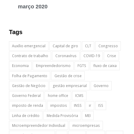
março 2020
Tags
Auxílio emergencial
Capital de giro
CLT
Congresso
Contrato de trabalho
Coronavírus
COVID-19
Crise
Economia
Empreendedorismo
FGTS
fluxo de caixa
Folha de Pagamento
Gestão de crise
Gestão de Negócio
gestão empresarial
Governo
Governo Federal
home office
ICMS
imposto de renda
impostos
INSS
ir
ISS
Linha de crédito
Medida Provisória
MEI
Microempreendedor Individual
microempresas