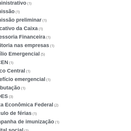
nistrativo
(1)
issão
(1)
issão preliminar
(1)
cativo da Caixa
(1)
essoria Financeira
(1)
itoria nas empresas
(1)
ílio Emergencial
(5)
CEN
(1)
co Central
(1)
efício emergencial
(1)
ibutação
(1)
DES
(3)
xa Econômica Federal
(2)
ulo de férias
(1)
panha de imunização
(1)
tal social
(1)