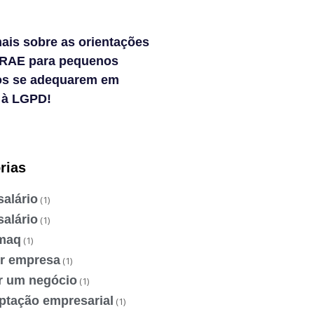
ais sobre as orientações
RAE para pequenos
os se adequarem em
 à LGPD!
rias
salário
(1)
salário
(1)
maq
(1)
ir empresa
(1)
ir um negócio
(1)
ptação empresarial
(1)