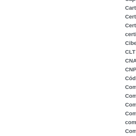
Cart
Cert
Cert
cert
Cib
CLT
CN
CNP
Códi
Com
Comé
Com
Com
com
Com