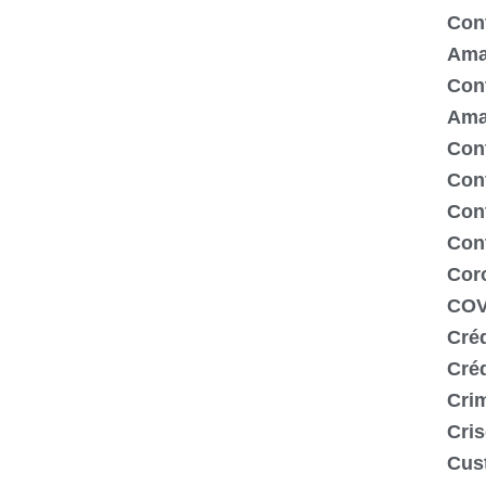
Cont
Ama
Cont
Ama
Cont
Con
Cont
Con
Cor
COV
Créd
Cré
Crim
Cris
Cus