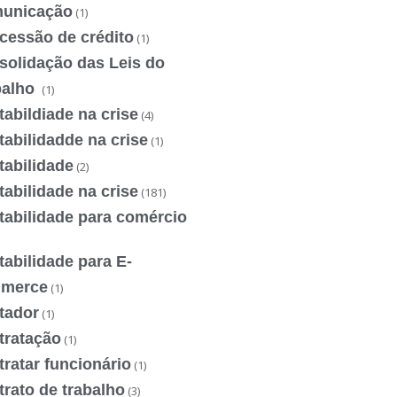
unicação
(1)
cessão de crédito
(1)
solidação das Leis do
balho
(1)
abildiade na crise
(4)
abilidadde na crise
(1)
tabilidade
(2)
abilidade na crise
(181)
tabilidade para comércio
abilidade para E-
merce
(1)
tador
(1)
tratação
(1)
ratar funcionário
(1)
rato de trabalho
(3)