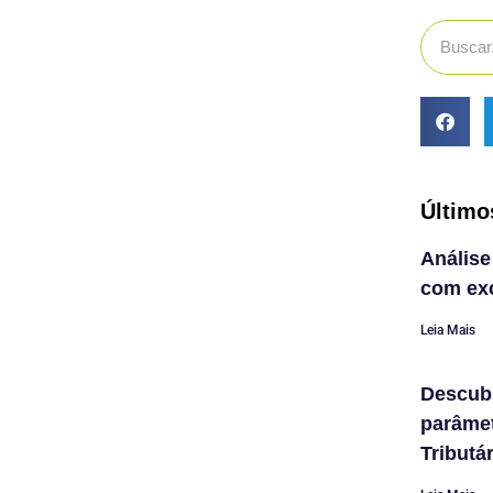
Último
Análise
com exc
Leia Mais
Descub
parâme
Tributá