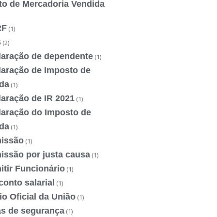
to de Mercadoria Vendida
RF
(1)
S
(2)
laração de dependente
(1)
laração de Imposto de
da
(1)
laração de IR 2021
(1)
laração do Imposto de
da
(1)
issão
(1)
issão por justa causa
(1)
tir Funcionário
(1)
onto salarial
(1)
io Oficial da União
(1)
as de segurança
(1)