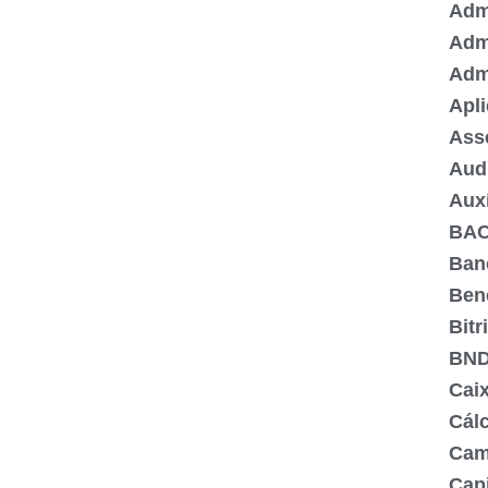
Admi
Adm
Adm
Apli
Ass
Aud
Aux
BA
Ban
Ben
Bitr
BN
Cai
Cálc
Cam
Capi