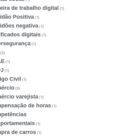
eira de trabalho digital
(1)
idão Positiva
(1)
idões negativa
(1)
ificados digitais
(1)
ersegurança
(1)
(2)
AE
(1)
J
(1)
go Civil
(1)
ércio
(3)
rcio varejista
(1)
pensação de horas
(1)
petências
portamentais
(1)
pra de carros
(1)