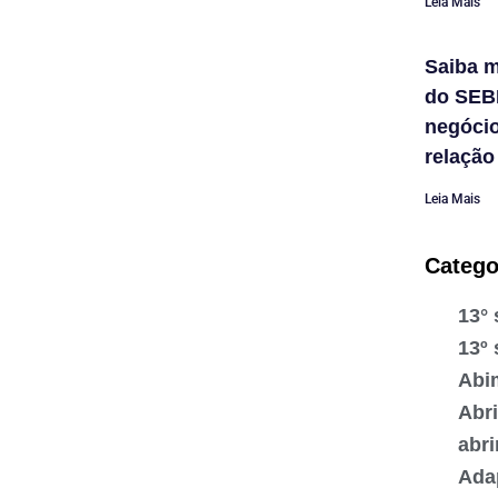
Leia Mais
Saiba m
do SEB
negóci
relação
Leia Mais
Catego
13° 
13º 
Abi
Abr
abr
Ada