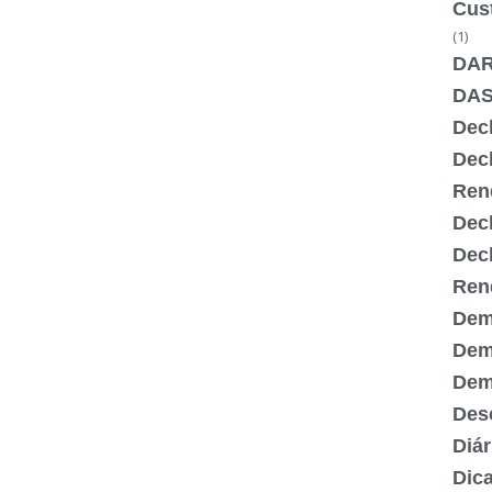
Cus
(1)
DA
DA
Dec
Dec
Ren
Dec
Dec
Ren
Dem
Dem
Demi
Desc
Diár
Dic