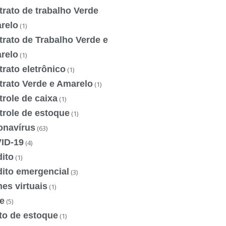
rato de trabalho Verde
relo
(1)
rato de Trabalho Verde e
relo
(1)
rato eletrônico
(1)
trato Verde e Amarelo
(1)
role de caixa
(1)
trole de estoque
(1)
onavírus
(63)
ID-19
(4)
ito
(1)
dito emergencial
(3)
es virtuais
(1)
e
(5)
to de estoque
(1)