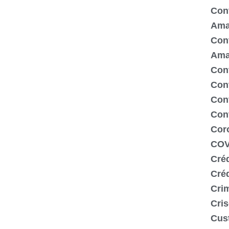
Cont
Ama
Cont
Ama
Cont
Con
Cont
Con
Cor
COV
Créd
Cré
Crim
Cris
Cus