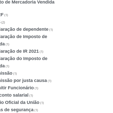
to de Mercadoria Vendida
RF
(1)
S
(2)
laração de dependente
(1)
laração de Imposto de
da
(1)
laração de IR 2021
(1)
laração do Imposto de
da
(1)
issão
(1)
issão por justa causa
(1)
tir Funcionário
(1)
onto salarial
(1)
io Oficial da União
(1)
as de segurança
(1)