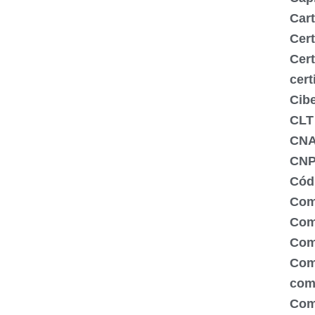
Cart
Cert
Cert
cert
Cib
CLT
CN
CNP
Códi
Com
Comé
Com
Com
com
Com