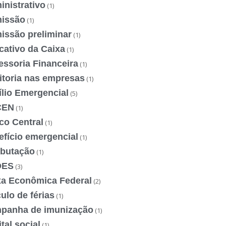
nistrativo
(1)
issão
(1)
issão preliminar
(1)
cativo da Caixa
(1)
essoria Financeira
(1)
itoria nas empresas
(1)
ílio Emergencial
(5)
CEN
(1)
co Central
(1)
efício emergencial
(1)
ibutação
(1)
DES
(3)
xa Econômica Federal
(2)
ulo de férias
(1)
panha de imunização
(1)
tal social
(1)