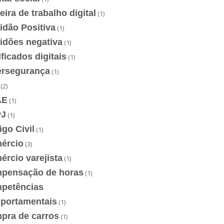
eira de trabalho digital
(1)
idão Positiva
(1)
idões negativa
(1)
ificados digitais
(1)
ersegurança
(1)
(2)
AE
(1)
J
(1)
go Civil
(1)
ércio
(3)
rcio varejista
(1)
pensação de horas
(1)
petências
portamentais
(1)
pra de carros
(1)