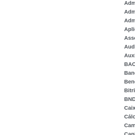
Admi
Adm
Adm
Apli
Ass
Aud
Aux
BA
Ban
Ben
Bitr
BN
Cai
Cálc
Cam
Capi