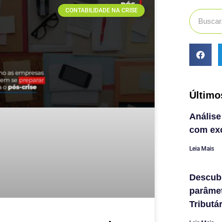
CONTABILIDADE NA CRISE
Último
Análise
com exc
Leia Mais
Descub
parâme
Tributá